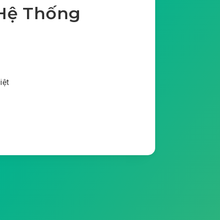
 Hệ Thống
iệt