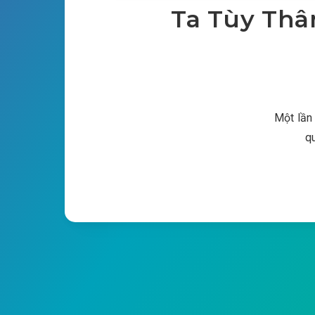
Ta Tùy Thâ
Một lần
q