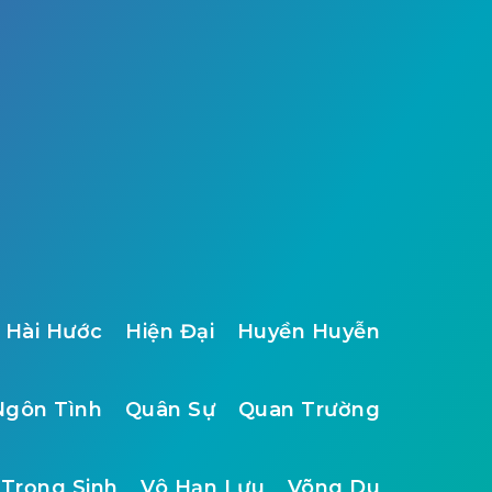
Hài Hước
Hiện Đại
Huyền Huyễn
Ngôn Tình
Quân Sự
Quan Trường
Trọng Sinh
Vô Hạn Lưu
Võng Du