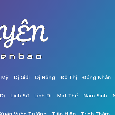
 Mỹ
Dị Giới
Dị Năng
Đô Thị
Đồng Nhân
Dị
Lịch Sử
Linh Dị
Mạt Thế
Nam Sinh
Xuân Vườn Trường
Tiên Hiệp
Trinh Thám