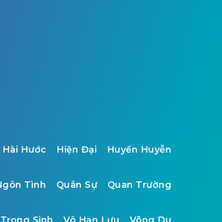
Hài Hước
Hiện Đại
Huyền Huyễn
Ngôn Tình
Quân Sự
Quan Trường
Trọng Sinh
Vô Hạn Lưu
Võng Du