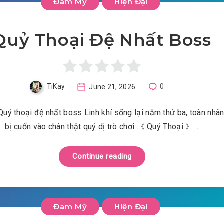
Đam Mỹ
Hiện Đại
Quỷ Thoại Đệ Nhất Boss
TiKay
June 21, 2026
0
Quỷ thoại đệ nhất boss Linh khí sống lại năm thứ ba, toàn nhân
bị cuốn vào chân thật quỷ dị trò chơi 《 Quỷ Thoại 》…
Continue reading
Đam Mỹ
Hiện Đại