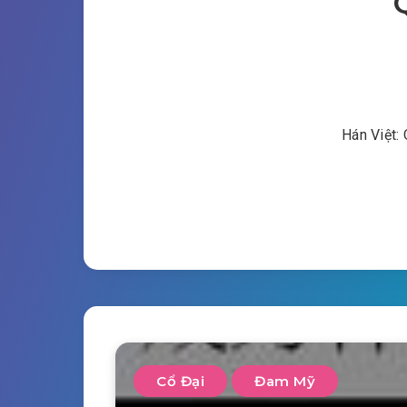
Hán Việt: 
Cổ Đại
Đam Mỹ