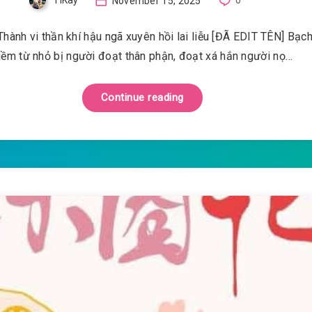
TiKay
November 15, 2025
0
Thành vi thần khí hậu ngã xuyên hồi lai liễu [ĐÃ EDIT TÊN] Bạc
iềm từ nhỏ bị người đoạt thân phận, đoạt xá hắn người nọ…
Continue reading