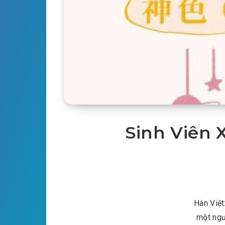
Sinh Viên X
Hán Việt
một ngư