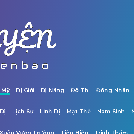
 Mỹ
Dị Giới
Dị Năng
Đô Thị
Đồng Nhân
Dị
Lịch Sử
Linh Dị
Mạt Thế
Nam Sinh
Xuân Vườn Trường
Tiên Hiệp
Trinh Thám