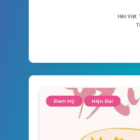
Hán Việt: 
T
Đam Mỹ
Hiện Đại