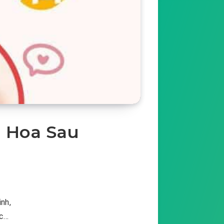
h Hoa Sau
inh,
ộc…