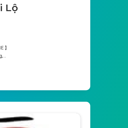
i Lộ
AME 】
g,…