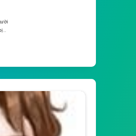
gười
bị…