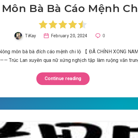
Môn Bà Bà Cáo Mệnh Ch
TiKay
February 20, 2024
0
: Nông môn bà bà đích cáo mệnh chi lộ 【 ĐÃ CHỈNH XONG N
 Trúc Lan xuyên qua nữ xứng nghịch tập làm ruộng văn trun
Continue reading