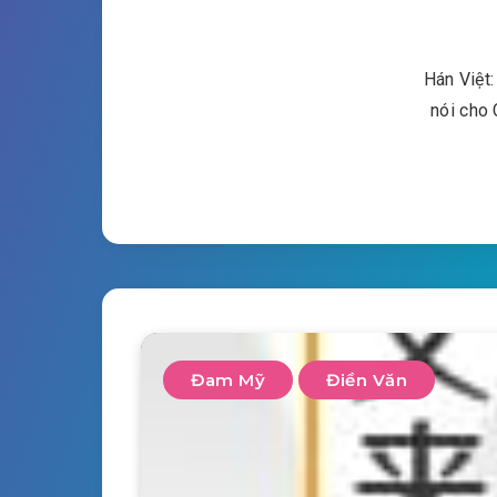
Hán Việt
nói cho
Đam Mỹ
Điền Văn