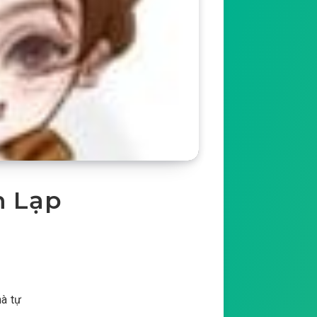
n Lạp
mà tự