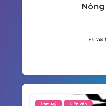
Nông 
Hán Việt
———————
Đam Mỹ
Điền Văn