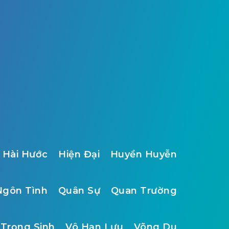
Hài Hước
Hiện Đại
Huyền Huyễn
Ngôn Tình
Quân Sự
Quan Trường
Trọng Sinh
Vô Hạn Lưu
Võng Du