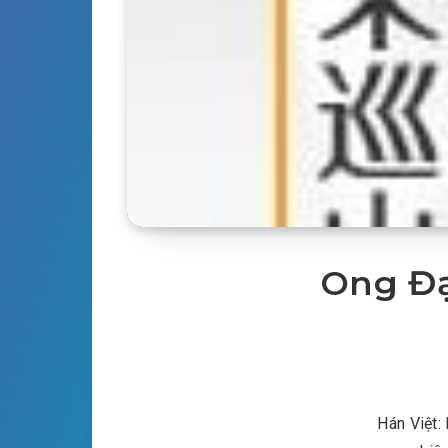
Ong Đạ
Hán Việt: