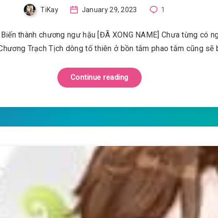
TiKay
January 29, 2023
1
: Biến thành chương ngư hậu [ĐÃ XONG NAME] Chưa từng có n
 Chương Trạch Tịch dông tố thiên ở bồn tắm phao tắm cũng sẽ 
Continue reading