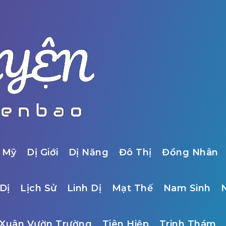
 Mỹ
Dị Giới
Dị Năng
Đô Thị
Đồng Nhân
Dị
Lịch Sử
Linh Dị
Mạt Thế
Nam Sinh
Xuân Vườn Trường
Tiên Hiệp
Trinh Thám