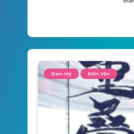
nhiên
Đam Mỹ
Điền Văn