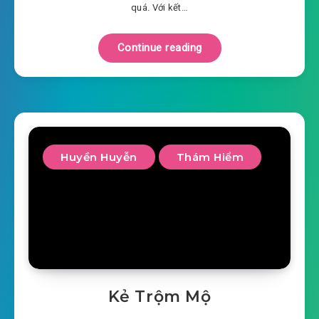
quá. Với kết…
Continue reading
Huyền Huyễn
Thám Hiểm
Kẻ Trộm Mộ