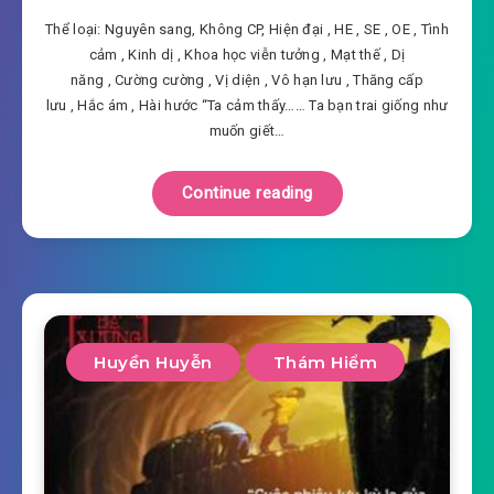
Thể loại: Nguyên sang, Không CP, Hiện đại , HE , SE , OE , Tình
cảm , Kinh dị , Khoa học viễn tưởng , Mạt thế , Dị
năng , Cường cường , Vị diện , Vô hạn lưu , Thăng cấp
lưu , Hắc ám , Hài hước “Ta cảm thấy…… Ta bạn trai giống như
muốn giết…
Continue reading
Huyền Huyễn
Thám Hiểm