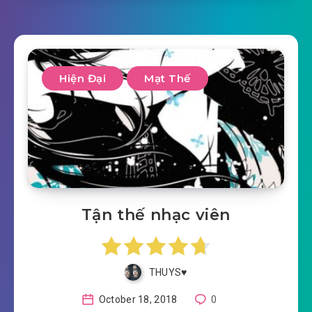
Hiện Đại
Mạt Thế
Tận thế nhạc viên
THUYS♥️
October 18, 2018
0