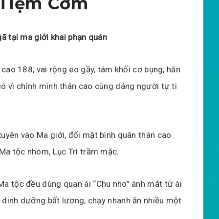
 Tiệm Cơm
gã tại ma giới khai phạn quán
n cao 188, vai rộng eo gầy, tám khối cơ bụng, hắn
ó vì chính mình thân cao cùng dáng người tự ti
uyên vào Ma giới, đối mặt bình quân thân cao
 Ma tộc nhóm, Lục Trì trầm mặc.
a tộc đều dùng quan ái “Chu nho” ánh mắt từ ái
u dinh dưỡng bất lương, chạy nhanh ăn nhiều một