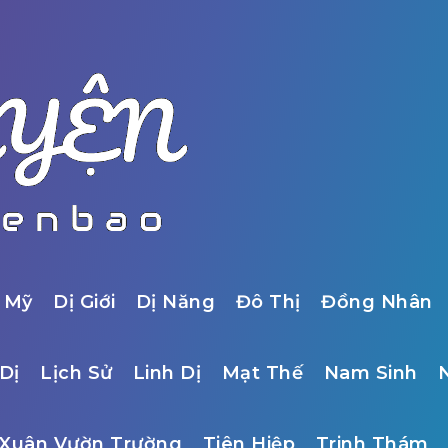
 Mỹ
Dị Giới
Dị Năng
Đô Thị
Đồng Nhân
Dị
Lịch Sử
Linh Dị
Mạt Thế
Nam Sinh
Xuân Vườn Trường
Tiên Hiệp
Trinh Thám