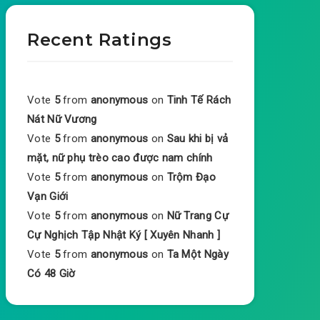
Recent Ratings
Vote
5
from
anonymous
on
Tinh Tế Rách
Nát Nữ Vương
Vote
5
from
anonymous
on
Sau khi bị vả
mặt, nữ phụ trèo cao được nam chính
Vote
5
from
anonymous
on
Trộm Đạo
Vạn Giới
Vote
5
from
anonymous
on
Nữ Trang Cự
Cự Nghịch Tập Nhật Ký [ Xuyên Nhanh ]
Vote
5
from
anonymous
on
Ta Một Ngày
Có 48 Giờ