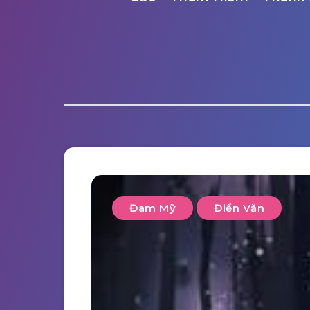
Đam Mỹ
Điền Văn