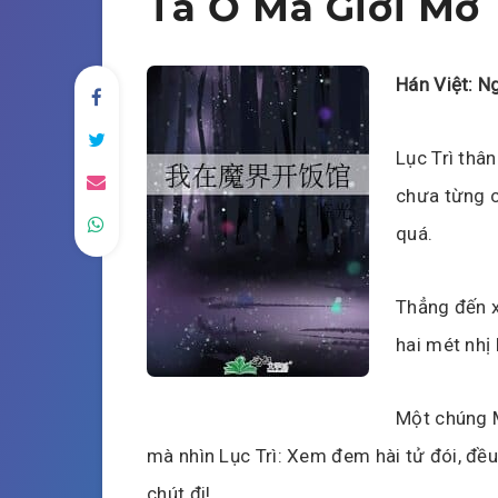
Ta Ở Ma Giới Mở
Hán Việt: N
Lục Trì thâ
chưa từng c
quá.
Thẳng đến x
hai mét nhị
Một chúng M
mà nhìn Lục Trì: Xem đem hài tử đói, đề
chút đi!