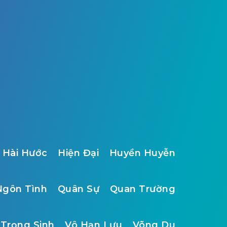
Hài Hước
Hiện Đại
Huyền Huyễn
Ngôn Tình
Quân Sự
Quan Trường
Trọng Sinh
Vô Hạn Lưu
Võng Du