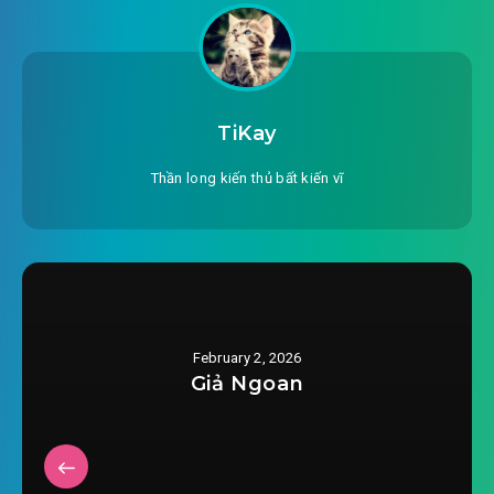
#17: Chương 17:: Hảo hảo bá đạo
2025-12-13 19:37
#18: Chương 18:: Cải thiện tập
2025-12-13 19:37
tục, từ tuổi trẻ nắm lên
TiKay
#19: Chương 19:: Đại sư huynh quả nhiên bá khí
2025-12-13 19:37
Thần long kiến thủ bất kiến vĩ
#20: Chương 20:: Dẫn dắt
2025-12-13 19:38
#21: Chương 21:: Nàng cùng các
2025-12-13 19:38
ngươi bất đồng
#22: Chương 22:: Đại sư huynh đây là tại nhắc
2025-12-13 19:38
nhở chúng ta
February 2, 2026
Giả Ngoan
#23: Chương 23:: Trường Phong sư huynh rất
2025-12-13 19:38
mờ mịt
#24: Chương 24:: Ta chờ ngươi cái chùy