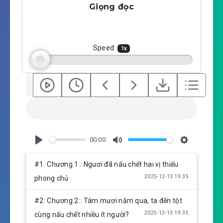
Giọng đọc
y
e
t
i
n
g
Speed:
1
x
s
00:00
P
M
S
l
u
e
#1: Chương 1:: Ngươi đã nấu chết hai vị thiếu
a
t
t
2025-12-13 19:35
phong chủ
y
e
t
i
#2: Chương 2:: Tám mươi năm qua, ta đến tột
n
2025-12-13 19:35
cùng nấu chết nhiều ít người?
g