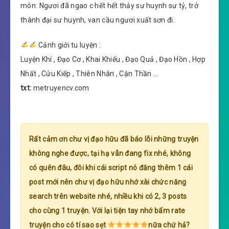
môn: Ngươi đã ngao c·hết hết thảy sư huynh sư tỷ, trở
thành đại sư huynh, van cầu ngươi xuất sơn đi.
Cảnh giới tu luyện :
Luyện Khí , Đạo Cơ , Khai Khiếu , Đạo Quả , Đạo Hồn , Hợp
Nhất , Cửu Kiếp , Thiên Nhân , Cận Thần …
txt:
metruyencv.com
Rất cảm ơn chư vị đạo hữu đã báo lỗi những truyện
không nghe được, tại hạ vẫn đang fix nhé, không
có quên đâu, đôi khi cái script nó đăng thêm 1 cái
post mới nên chư vị đạo hữu nhớ xài chức năng
search trên website nhé, nhiều khi có 2, 3 posts
cho cùng 1 truyện. Với lại tiện tay nhớ bấm rate
truyện cho có tí sao sẹt
nữa chứ hả?