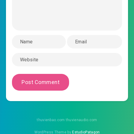
#32: Chương 32:: Các ngươi ngộ tính quá kém
2025-12-13 19:39
#33: Chương 33:: Nhìn xem, nhiều
2025-12-13 19:40
đơn giản a
#34: Chương 34:: Chúng ta cùng sư huynh xuất
2025-12-13 19:40
quan luận bàn
#35: Chương 35:: Ta ăn ngay nói thật, đại sư
2025-12-13 19:40
huynh của ta chướng mắt
#36: Chương 36:: Kia hai cái ngăn cửa đã đi
2025-12-13 19:40
chưa?
#37: Chương 37:: Không phải đã nói nhận thua?
thuvienbao.com thuvienaudio.com
2025-12-13 19:40
#38: Chương 38:: Trường Phong
WordPress Theme by
EstudioPatagon