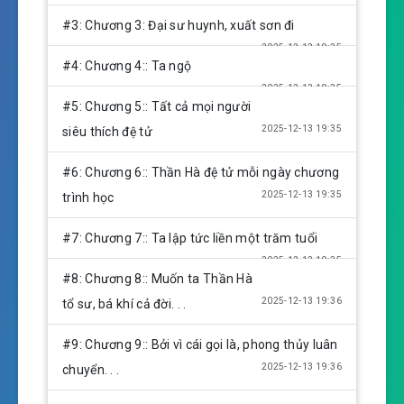
s
#3: Chương 3: Đại sư huynh, xuất sơn đi
2025-12-13 19:35
#4: Chương 4:: Ta ngộ
2025-12-13 19:35
#5: Chương 5:: Tất cả mọi người
2025-12-13 19:35
siêu thích đệ tử
#6: Chương 6:: Thần Hà đệ tử mỗi ngày chương
2025-12-13 19:35
trình học
#7: Chương 7:: Ta lập tức liền một trăm tuổi
2025-12-13 19:35
#8: Chương 8:: Muốn ta Thần Hà
2025-12-13 19:36
tổ sư, bá khí cả đời. . .
#9: Chương 9:: Bởi vì cái gọi là, phong thủy luân
2025-12-13 19:36
chuyển. . .