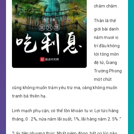
chằm chằm .
Thân là thế
giới bài danh
năm mươi vị
trí đầu không
tới tông môn
đệ tử, Giang
Trường Phong
một chút
cũng không muốn trảm yêu trừ ma, càng không muốn
tranh bá thiên hạ .
Linh mạch phụ cận, có thể tồn khoản tu vi: Lợi tức hàng
tháng, 0 . 2%, nửa năm lãi suất, 1%, lãi hàng năm 2. 5% .”
“Lấy tiền phương thức: Nhất niệm động, bất cứ lúc nào