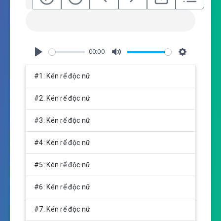
00:00
P
M
S
l
u
e
#1: Kén rể độc nữ
a
t
t
y
e
t
#2: Kén rể độc nữ
i
n
#3: Kén rể độc nữ
g
s
#4: Kén rể độc nữ
#5: Kén rể độc nữ
#6: Kén rể độc nữ
#7: Kén rể độc nữ