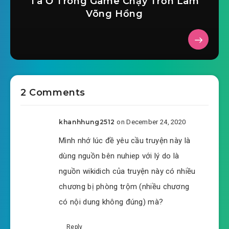
Ta Ở Trong Game Chạy Trốn Làm
Võng Hồng
#38: Không thể sinh nguyên phối mười
#39: Không thể sinh nguyên phối mười một
#40: Không thể sinh nguyên phối mười hai
#41: Không thể sinh nguyên phối ( xong )
2 Comments
#42: Vướng víu nữ nhi
khanhhung2512
on December 24, 2020
#43: Vướng víu nữ nhi một
Mình nhớ lúc đề yêu cầu truyện này là
#44: Vướng víu nữ nhi hai
dùng nguồn bên nuhiep với lý do là
nguồn wikidich của truyện này có nhiều
#45: Vướng víu nữ nhi ba
chương bị phòng trộm (nhiều chương
#46: Vướng víu nữ nhi bốn
có nội dung không đúng) mà?
#47: Vướng víu nữ nhi năm
Reply