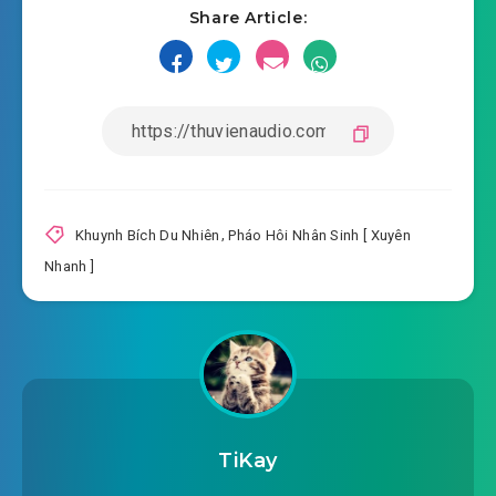
Share Article:
#18: Kén rể độc nữ
#19: Kén rể độc nữ
#20: Kén rể độc nữ
#21: Kén rể độc nữ
#22: Kén rể độc nữ
Khuynh Bích Du Nhiên
,
Pháo Hôi Nhân Sinh [ Xuyên
Nhanh ]
#23: Kén rể độc nữ
#24: Kén rể độc nữ
#25: Kén rể độc nữ
#26: Ba hợp một
TiKay
#27: Kén rể độc nữ