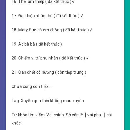
16. Thê làm thiếp ( đã kết thúc ) √
17. Đại thiện nhân thê ( đã kết thúc ) √
18. Mary Sue cô em chồng ( đã kết thúc ) √
19. Ác bà bà ( đã kết thúc )
20. Chiếm vị trí phu nhân ( đã kết thúc ) √
21. Oan chết cô nương ( còn tiếp trung )
Chưa xong còn tiếp……
Tag: Xuyên qua thời không mau xuyên
Từ khóa tìm kiếm: Vai chính: Sở vân lê ┃ vai phụ: ┃ cái
khác: