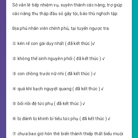
Sở vân lê tiếp nhiệm vụ, xuyên thành các nàng, trợ giúp
các nàng thu thập đầu sỏ gây tội, báo thù nghịch tập.
Địa phủ nhân viên chính phủ, tại tuyến ngược tra
① kén rể con gái duy nhất ( đã kết thúc )√
② không thể sinh nguyên phối ( đã kết thúc ) √
③ con chồng trước nữ nhi ( đã kết thúc ) √
④ quá khí bạch nguyệt quang ( đã kết thúc ) √
⑤ bối nồi đệ tức phụ ( đã kết thúc ) √
⑥ bị đánh bị khinh bỉ tiểu tức phụ ( đã kết thúc ) √
⑦ chưa bao giờ hôn thê biến thành thiếp thất biểu muội