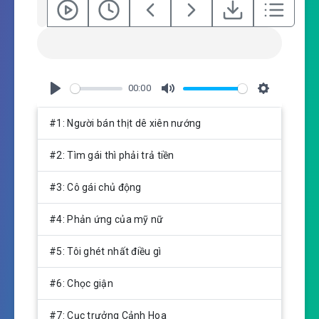
00:00
P
M
S
l
u
e
#1: Người bán thịt dê xiên nướng
a
t
t
y
e
t
#2: Tìm gái thì phải trả tiền
i
n
#3: Cô gái chủ động
g
s
#4: Phản ứng của mỹ nữ
#5: Tôi ghét nhất điều gì
#6: Chọc giận
#7: Cục trưởng Cảnh Hoa