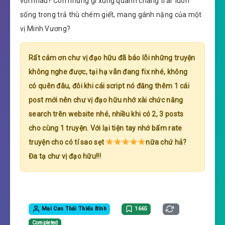
với nhau? Còn những gì xung quanh chàng trai luôn
sống trong trả thù chém giết, mang gánh nặng của một
vị Minh Vương?
Rất cảm ơn chư vị đạo hữu đã báo lỗi những truyện
không nghe được, tại hạ vẫn đang fix nhé, không
có quên đâu, đôi khi cái script nó đăng thêm 1 cái
post mới nên chư vị đạo hữu nhớ xài chức năng
search trên website nhé, nhiều khi có 2, 3 posts
cho cùng 1 truyện. Với lại tiện tay nhớ bấm rate
truyện cho có tí sao sẹt
nữa chứ hả?
Đa tạ chư vị đạo hữu!!!
Mai Can Thái Thiếu Bính
1665
Completed