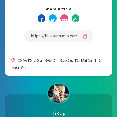
Share Article:
#18: Sắc Vi quyến rũ
#19: Những thứ như súng đạn
#20: Vua khỉ và khỉ cái
#21: Người phụ nữ ngốc nghếch
#22: Sống chết trong gang tấc
Cô Vợ Tổng Giám Đốc Xinh Đẹp Của Tôi
,
Mai Can Thái
Thiếu Bính
#23: Sự đe dọa của cô gái trẻ
#24: Đưa cơm
#25: Nhận lời mời
#26: Tôi có thói quen làm gì là làm tới nơi tới
chốn
TiKay