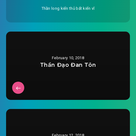
#27: Bohemian!
Thần long kiến thủ bất kiến vĩ
#28: Tôi tự hào tôi bán thịt dê
#29: Rộn rã khắp ban quan hệ xã hội
#30: Chủ tịch!
February 10, 2018
#31: Hiến pháp ba chương!
Thần Đạo Đan Tôn
#32: Anh trai!
#33: Thật là quá quan tâm
#34: Ai thô lỗ
#35: Tối nay đợi anh nhé
#36: Đến thăm Trần Công Quán
February 12, 2018