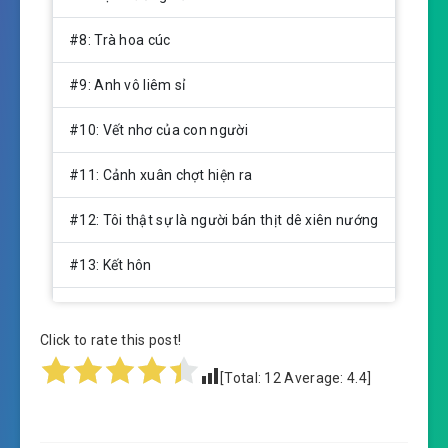
#8: Trà hoa cúc
#9: Anh vô liêm sỉ
#10: Vết nhơ của con người
#11: Cảnh xuân chợt hiện ra
#12: Tôi thật sự là người bán thịt dê xiên nướng
#13: Kết hôn
#14: Nhà mới
Click to rate this post!
#15: Bà xã đúng là phú bà
[Total:
12
Average:
4.4
]
#16: Lần đầu gặp cha vợ
#17: Heo còn tốt hơn ông ta