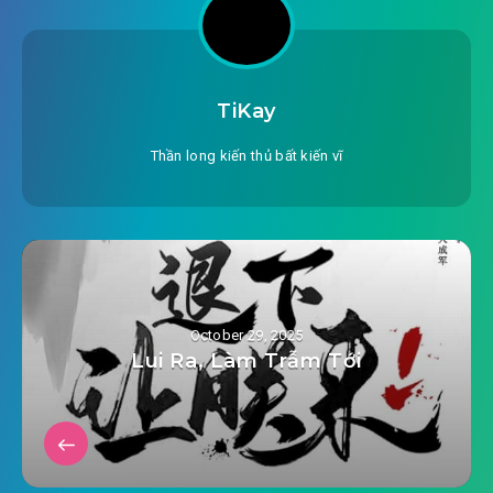
TiKay
Thần long kiến thủ bất kiến vĩ
October 29, 2025
Lui Ra, Làm Trẫm Tới