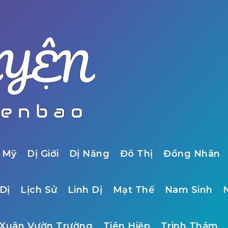
 Mỹ
Dị Giới
Dị Năng
Đô Thị
Đồng Nhân
Dị
Lịch Sử
Linh Dị
Mạt Thế
Nam Sinh
Xuân Vườn Trường
Tiên Hiệp
Trinh Thám