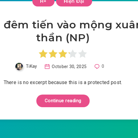
H+
Hiện Đại
g đêm tiến vào mộng xuâ
thần (NP)
TiKay
October 30, 2025
0
There is no excerpt because this is a protected post.
Continue reading