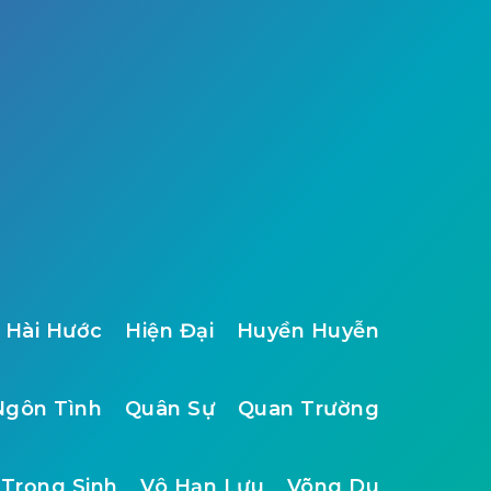
Hài Hước
Hiện Đại
Huyền Huyễn
Ngôn Tình
Quân Sự
Quan Trường
Trọng Sinh
Vô Hạn Lưu
Võng Du