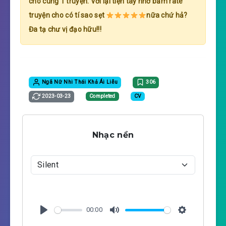
cho cùng 1 truyện. Với lại tiện tay nhớ bấm rate
truyện cho có tí sao sẹt
nữa chứ hả?
Đa tạ chư vị đạo hữu!!!
Ngã Nữ Nhi Thái Khả Ái Liễu
306
2023-03-23
Completed
CV
Nhạc nền
00:00
P
M
S