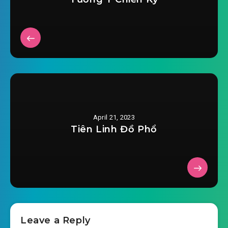
#29: Chương 29: ngoài ý muốn
2023-03-23 18:54
#30: Chương 30: Vu Thần Kim Cổ
2023-03-23 18:54
#31: Chương 31: Tại họa không
2023-03-23 18:54
cần gãy chân
#32: Chương 32: Lão tử muốn người
2023-03-23 18:54
#33: Chương 33: Ăn người miệng
April 21, 2023
2023-03-23 18:55
ngắn
Tiên Linh Đồ Phổ
2023-03-23 18:55
#34: Chương 34: 10 năm
2023-03-23 18:55
#35: Chương 35: Giấy lụa
#36: Chương 36: Phùng Bách Xuyên an bài
2023-03-23 18:55
Leave a Reply
#37: Chương 37: Trong ti quy củ