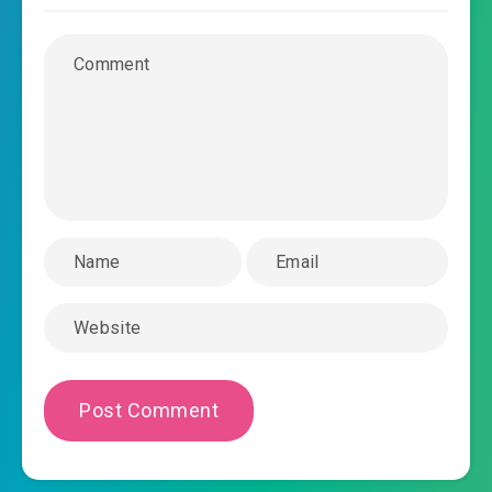
2023-03-23 18:55
#38: Chương 38: Không nói võ
2023-03-23 18:55
đức
2023-03-23 18:55
#39: Chương 39: Tô Văn bá lực
#40: Chương 40: Lão già kia, ngươi lừa dối
2023-03-23 18:55
người đúng hay không?
2023-03-23 18:56
#41: Chương 41: Áy náy
#42: Chương 42: Đập ngươi tròng mắt
2023-03-23 18:56
#43: Chương 43: Cẩu huyết nhân
2023-03-23 18:56
sinh
2023-03-23 18:56
#44: Chương 44: Đấu phú
#45: Chương 45: Thắng bại phân ra