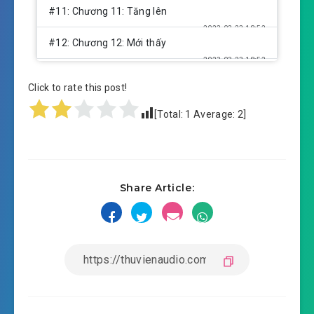
#11: Chương 11: Tăng lên
2023-03-23 18:52
#12: Chương 12: Mới thấy
2023-03-23 18:52
#13: Chương 13: Huynh đệ xung
Click to rate this post!
2023-03-23 18:52
đột
[Total:
1
Average:
2
]
2023-03-23 18:52
#14: Chương 14: Quan thương
2023-03-23 18:52
#15: Chương 15: Nhập phủ
Share Article:
2023-03-23 18:52
#16: Chương 16: Nhậm chức
2023-03-23 18:52
#17: Chương 17: Kết minh
#18: Chương 18: Nghiên cứu tên lửa tên điên
2023-03-23 18:52
#19: Chương 19: Tâm cơ tính kế
2023-03-23 18:53