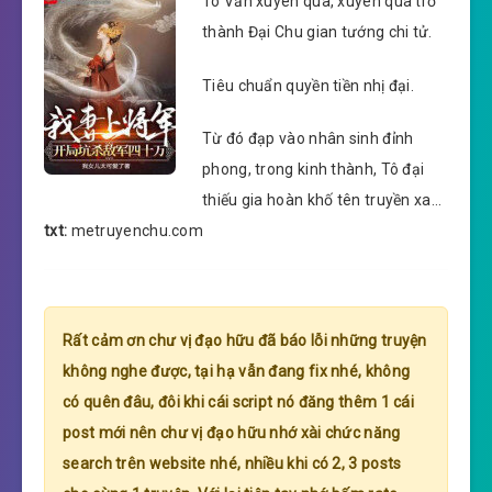
Tô Văn xuyên qua, xuyên qua trở
thành Đại Chu gian tướng chi tử.
Tiêu chuẩn quyền tiền nhị đại.
Từ đó đạp vào nhân sinh đỉnh
phong, trong kinh thành, Tô đại
thiếu gia hoàn khố tên truyền xa…
txt:
metruyenchu.com
Rất cảm ơn chư vị đạo hữu đã báo lỗi những truyện
không nghe được, tại hạ vẫn đang fix nhé, không
có quên đâu, đôi khi cái script nó đăng thêm 1 cái
post mới nên chư vị đạo hữu nhớ xài chức năng
search trên website nhé, nhiều khi có 2, 3 posts