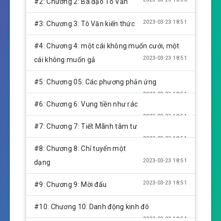
#2: Chương 2: Bá đạo Tô Văn
i
n
2023-03-23 18:51
#3: Chương 3: Tô Văn kiến thức
g
s
#4: Chương 4: một cái không muốn cưới, một
2023-03-23 18:51
cái không muốn gả
#5: Chương 05: Các phương phản ứng
2023-03-23 18:51
#6: Chương 6: Vung tiền như rác
2023-03-23 18:51
#7: Chương 7: Tiết Mãnh tâm tư
2023-03-23 18:51
#8: Chương 8: Chỉ tuyển một
2023-03-23 18:51
dạng
2023-03-23 18:51
#9: Chương 9: Mời đấu
#10: Chương 10: Danh động kinh đô
2023-03-23 18:51