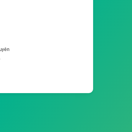
xuyên
…