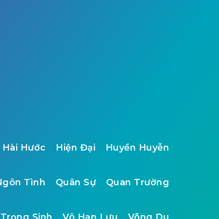
Hài Hước
Hiện Đại
Huyền Huyễn
Ngôn Tình
Quân Sự
Quan Trường
Trọng Sinh
Vô Hạn Lưu
Võng Du