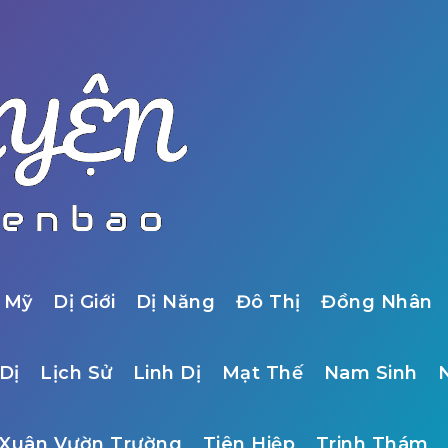
 Mỹ
Dị Giới
Dị Năng
Đô Thị
Đồng Nhân
Dị
Lịch Sử
Linh Dị
Mạt Thế
Nam Sinh
Xuân Vườn Trường
Tiên Hiệp
Trinh Thám