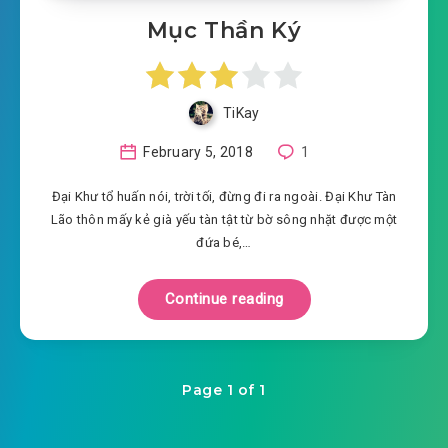
Mục Thần Ký
TiKay
February 5, 2018
1
Đại Khư tổ huấn nói, trời tối, đừng đi ra ngoài. Đại Khư Tàn
Lão thôn mấy kẻ già yếu tàn tật từ bờ sông nhặt được một
đứa bé,…
Continue reading
Page 1 of 1