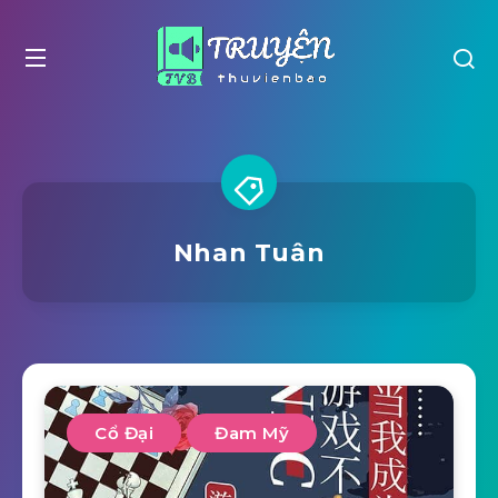
Nhan Tuân
Cổ Đại
Đam Mỹ