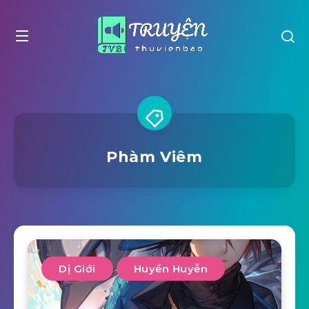
Phàm Viêm
Dị Giới
Huyền Huyễn