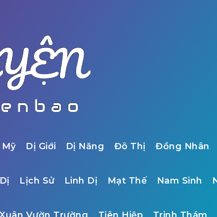
 Mỹ
Dị Giới
Dị Năng
Đô Thị
Đồng Nhân
Dị
Lịch Sử
Linh Dị
Mạt Thế
Nam Sinh
Xuân Vườn Trường
Tiên Hiệp
Trinh Thám