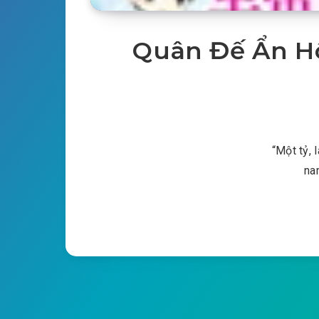
Quân Đế Ẩn Hô
“Một tỷ, 
na