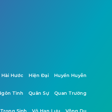
Hài Hước
Hiện Đại
Huyền Huyễn
Ngôn Tình
Quân Sự
Quan Trường
Trọng Sinh
Vô Hạn Lưu
Võng Du