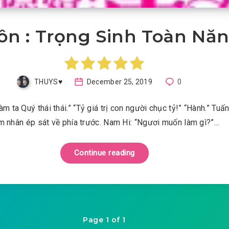
n : Trọng Sinh Toàn Nă
THUYS♥️
December 25, 2019
0
làm ta Quý thái thái.” “Tỷ giá trị con người chục tỷ!” “Hành.” Tuấ
m nhân ép sát về phía trước. Nam Hi: “Ngươi muốn làm gì?”…
Continue reading
Page 1 of 1