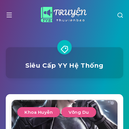
Siêu Cấp YY Hệ Thống
Khoa Huyễn
Võng Du