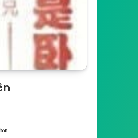
ên
 hơn