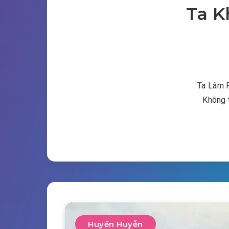
Ta K
Ta Lâm P
Không 
Huyền Huyễn