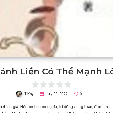
Đánh Liền Có Thể Mạnh L
TiKay
July 22, 2022
0
i đánh giá: Hắn có tình có nghĩa, trí dũng song toàn, đảm lược