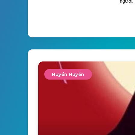
người,
Huyền Huyễn