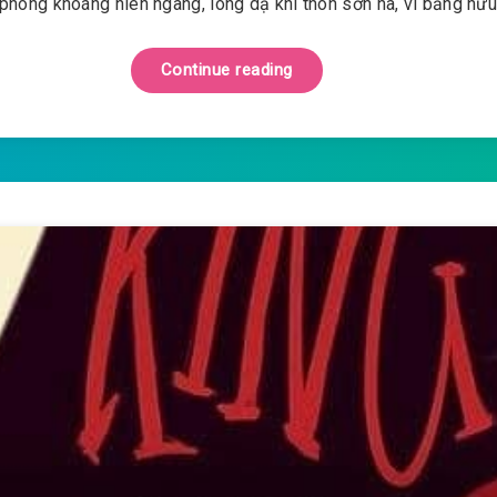
 phóng khoáng hiên ngang, lòng dạ khí thôn sơn hà, vì bằng hữ
Continue reading