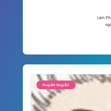
Lâm Phà
ngu
Huyền Huyễn