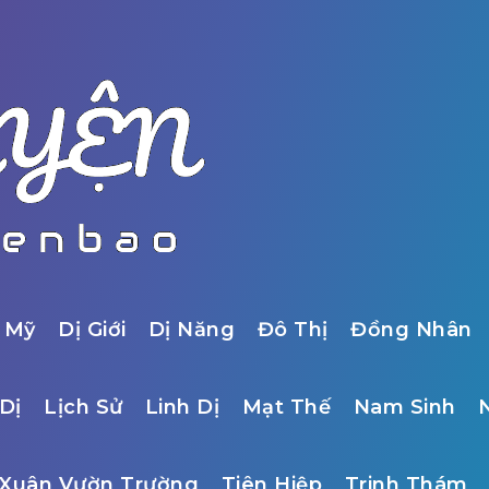
 Mỹ
Dị Giới
Dị Năng
Đô Thị
Đồng Nhân
Dị
Lịch Sử
Linh Dị
Mạt Thế
Nam Sinh
Xuân Vườn Trường
Tiên Hiệp
Trinh Thám