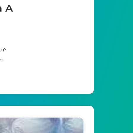
n A
yện?
y…