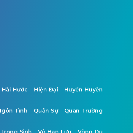
Hài Hước
Hiện Đại
Huyền Huyễn
Ngôn Tình
Quân Sự
Quan Trường
Trọng Sinh
Vô Hạn Lưu
Võng Du