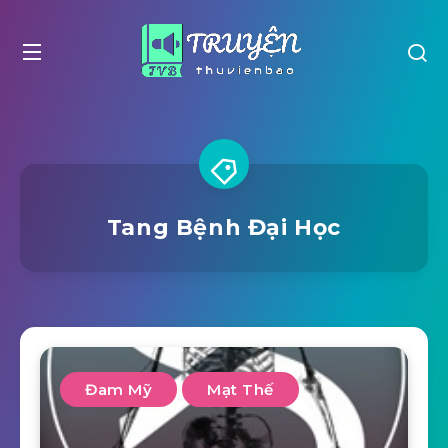
Tang Bệnh Đại Học
Đam Mỹ
Mạt Thế