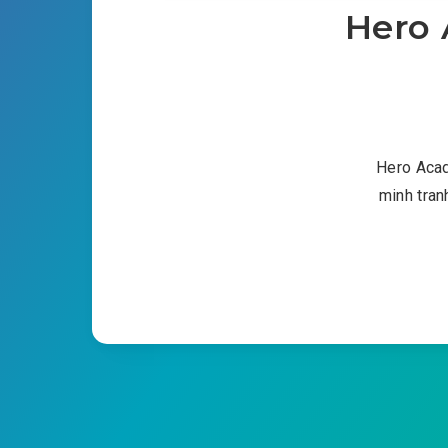
Hero 
Hero Acad
minh tran