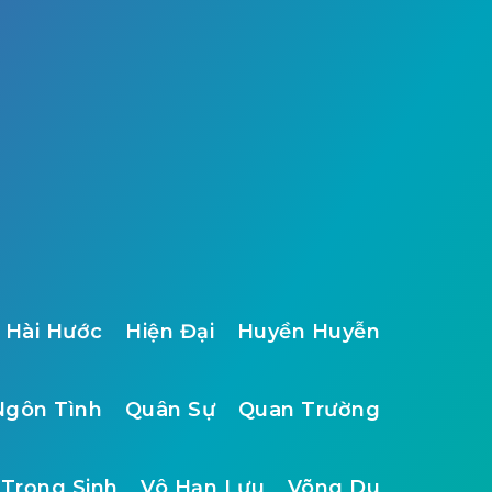
Hài Hước
Hiện Đại
Huyền Huyễn
Ngôn Tình
Quân Sự
Quan Trường
Trọng Sinh
Vô Hạn Lưu
Võng Du