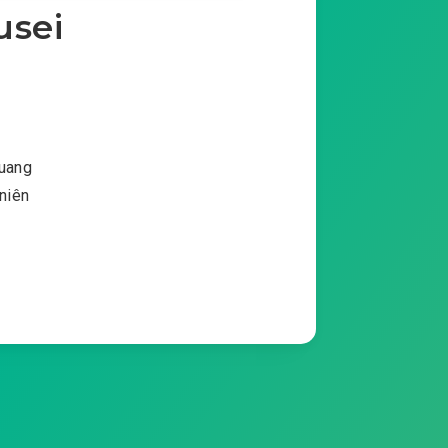
usei
quang
 niên