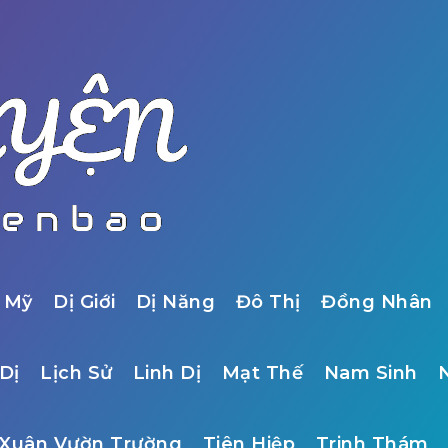
 Mỹ
Dị Giới
Dị Năng
Đô Thị
Đồng Nhân
Dị
Lịch Sử
Linh Dị
Mạt Thế
Nam Sinh
Xuân Vườn Trường
Tiên Hiệp
Trinh Thám