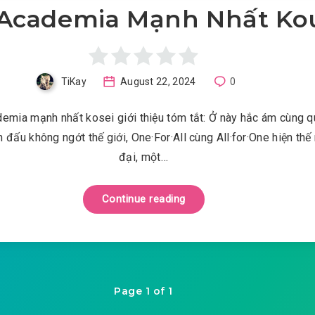
Academia Mạnh Nhất Ko
TiKay
August 22, 2024
0
emia mạnh nhất kosei giới thiệu tóm tắt: Ở này hắc ám cùng 
h đấu không ngớt thế giới, One·For·All cùng All·for·One hiện thế
đại, một…
Continue reading
Page 1 of 1