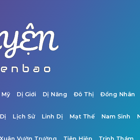
 Mỹ
Dị Giới
Dị Năng
Đô Thị
Đồng Nhân
Dị
Lịch Sử
Linh Dị
Mạt Thế
Nam Sinh
Xuân Vườn Trường
Tiên Hiệp
Trinh Thám