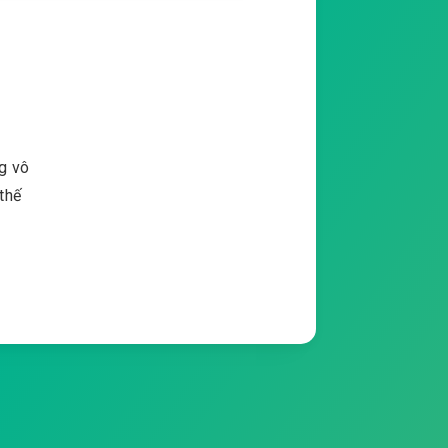
g vô
thế