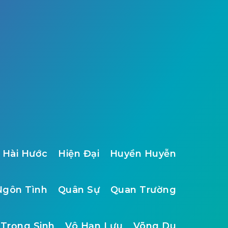
Hài Hước
Hiện Đại
Huyền Huyễn
Ngôn Tình
Quân Sự
Quan Trường
Trọng Sinh
Vô Hạn Lưu
Võng Du