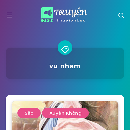
vu nham
Sắc
Xuyên Không