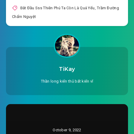
2022-08-23 10:15
a?
Bắt Đầu Sss Thiên Phú Ta Còn Là Quá Yếu
,
Trầm Đường
Chẩm Nguyệt
#16: Chương 16:: Nhóm chúng ta hai cái thật
2022-08-23 10:15
tuyệt!
#17: Chương 17:: Lỏng điểm mới tốt, không cần
2022-08-23 10:15
gấp gáp!
#18: Chương 18:: Hợp thành đồ gốm! Bước vào
TiKay
2022-08-23 10:15
thời đại đá mới!
Thần long kiến thủ bất kiến vĩ
#19: Chương 19:: Nhóm chúng ta cũng có
quang minh tương lai! 【 canh thứ nhất 】
2022-08-23 10:16
#20: Chương 20:: Đêm khuya nhà
2022-08-23 10:16
ăn 【 canh thứ hai! 】
#21: Chương 21:: Vương Thủ Nghĩa 13 đến
October 9, 2022