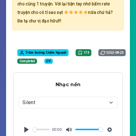
cho cùng 1 truyện. Với lại tiện tay nhớ bấm rate
truyện cho có tí sao sẹt
nữa chứ hả?
Đa tạ chư vị đạo hữu!!!
Trầm Đường Chẩm Nguyệt
173
2022-08-23
Completed
CV
Nhạc nền
00:00
P
M
S