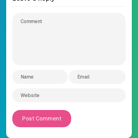
#27: Chương 27:: Chiếm trước giả lập tệ thị
trường! Đường Tranh bị uy hiếp! 【 canh thứ
2022-08-23 10:16
nhất! 】
#28: Chương 28:: Ta là cha ngươi 【 canh thứ
2022-08-23 10:16
hai! 】
#29: Chương 29:: Thu hoạch bắp ngô! Lò luyện
chế tác hoàn thành! 【 Canh [3] ! 】
2022-08-23 10:17
#30: Chương 30:: Tai biến báo
động trước giáng lâm! 【 canh thứ tư:! 】
2022-08-23 10:17
#31: Chương 31:: Thu thập biến dị
mật mộc! Thạch Nhân khôi lỗi ra mắt! 【 canh
2022-08-23 10:17
thứ nhất! 】
#32: Chương 32:: Thông minh Moffat 【 canh