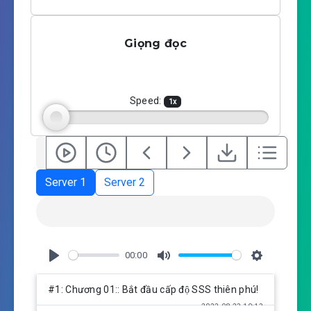
l
u
e
a
t
t
Giọng đọc
y
e
t
i
n
g
Speed:
1
x
s
Server 1
Server 2
00:00
P
M
S
l
u
e
#1: Chương 01:: Bắt đầu cấp độ SSS thiên phú!
a
t
t
2022-08-23 10:13