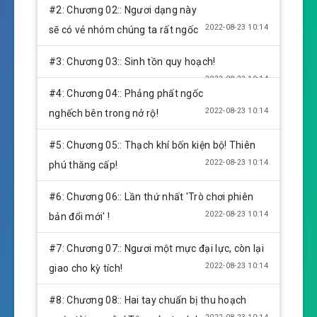
y
e
t
#2: Chương 02:: Ngươi dạng này
i
2022-08-23 10:14
sẽ có vẻ nhóm chúng ta rất ngốc
n
g
#3: Chương 03:: Sinh tồn quy hoạch!
s
2022-08-23 10:14
#4: Chương 04:: Phảng phất ngốc
2022-08-23 10:14
nghếch bên trong nở rộ!
#5: Chương 05:: Thạch khí bốn kiện bộ! Thiên
2022-08-23 10:14
phú thăng cấp!
#6: Chương 06:: Lần thứ nhất 'Trò chơi phiên
2022-08-23 10:14
bản đổi mới' !
#7: Chương 07:: Ngươi một mực đại lực, còn lại
2022-08-23 10:14
giao cho kỳ tích!
#8: Chương 08:: Hai tay chuẩn bị thu hoạch