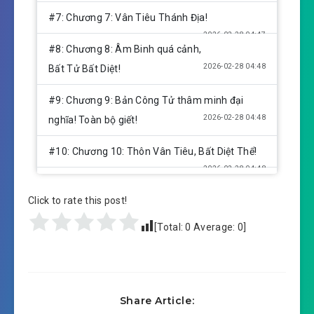
#7: Chương 7: Vân Tiêu Thánh Địa!
2026-02-28 04:47
#8: Chương 8: Âm Binh quá cảnh,
2026-02-28 04:48
Bất Tử Bất Diệt!
#9: Chương 9: Bản Công Tử thâm minh đại
2026-02-28 04:48
nghĩa! Toàn bộ giết!
#10: Chương 10: Thôn Vân Tiêu, Bất Diệt Thể!
2026-02-28 04:48
#11: Chương 11: Phong Vương!
Click to rate this post!
2026-02-28 04:48
Thần Vương! Hắc Bào Quân!
[Total:
0
Average:
0
]
#12: Chương 12: Ly Hỏa Vương Triều, Thái Tử!
2026-02-28 04:48
Cổ Lão Thế Gia!
#13: Chương 13: Cho bản Thái Tử, quỳ xuống!
Share Article:
2026-02-28 04:48