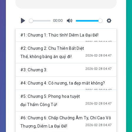
00:00
P
M
S
l
u
e
#1: Chương 1: Thức tỉnh! Diêm La Đại Đế!
a
t
t
2026-02-28 04:47
y
e
t
#2: Chương 2: Chu Thiên Bất Diệt
i
2026-02-28 04:47
Thể, không bằng ăn quỷ đi!
n
g
2026-02-28 04:47
#3: Chương 3:
s
#4: Chương 4: Cô nương, ta đẹp mắt không?
2026-02-28 04:47
#5: Chương 5: Phong hoa tuyệt
2026-02-28 04:47
đại Thẩm Công Tử!
#6: Chương 6: Chấp Chưởng Âm Ty, Chí Cao Vô
2026-02-28 04:47
Thượng, Diêm La Đại Đế!