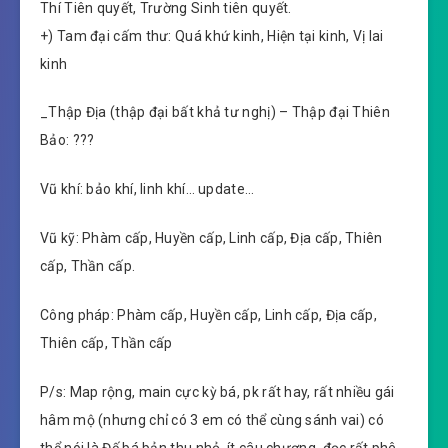
Thí Tiên quyết, Trường Sinh tiên quyết.
+) Tam đại cấm thư: Quá khứ kinh, Hiện tại kinh, Vị lai
kinh
_Thập Địa (thập đại bất khả tư nghị) – Thập đại Thiên
Bảo: ???
Vũ khí: bảo khí, linh khí… update…
Vũ kỹ: Phàm cấp, Huyền cấp, Linh cấp, Địa cấp, Thiên
cấp, Thần cấp.
Công pháp: Phàm cấp, Huyền cấp, Linh cấp, Địa cấp,
Thiên cấp, Thần cấp
P/s: Map rộng, main cực kỳ bá, pk rất hay, rất nhiều gái
hâm mộ (nhưng chỉ có 3 em có thể cùng sánh vai) có
thể nói là Đế bá bản thu nhỏ, ít câu chương, đọc rất phê