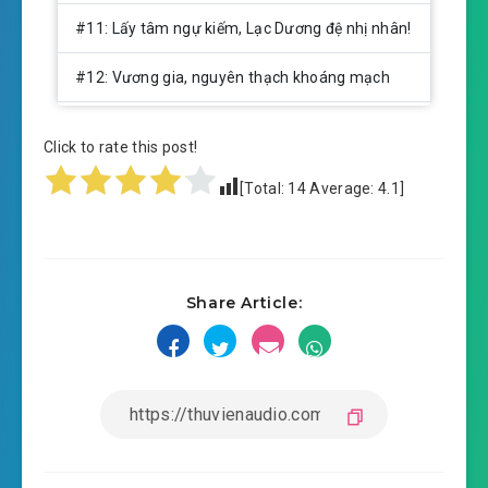
#11: Lấy tâm ngự kiếm, Lạc Dương đệ nhị nhân!
#12: Vương gia, nguyên thạch khoáng mạch
#13: Quyền nát họa bích, đến cho Ninh công tử
Click to rate this post!
bồi tội!
[Total:
14
Average:
4.1
]
#14: Lệnh bài này không thể nhục
#15: Tỷ đệ tâm sự, Tử Khí Tạo Hóa Quyết
Share Article:
#16: Sáng nghe đạo, chiều chết cũng cam
#17: Sinh tử đại khủng bố, Đằng Long công tử
#18: Mệnh ta do ta không do trời, tiệc tối
#19: Thấy chuyện bất bình thì phải lên tiếng,
Liễu Thi Ý