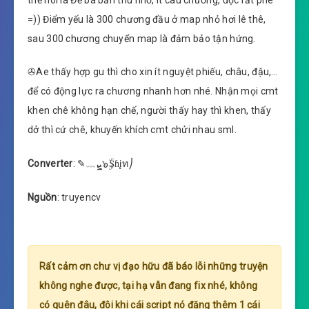
=)) Điểm yếu là 300 chương đầu ở map nhỏ hơi lê thê,
sau 300 chương chuyển map là đảm bảo tận hứng.
✇Ae thấy hợp gu thì cho xin ít nguyệt phiếu, châu, đậu,…
để có động lực ra chương nhanh hơn nhé. Nhận mọi cmt
khen chê không hạn chế, người thấy hay thì khen, thấy
dở thì cứ chê, khuyến khích cmt chửi nhau sml.
Converter
: ✎﹏ܨ๖ۣۜ₷ɦįท⎠
Nguồn
: truyencv
Rất cảm ơn chư vị đạo hữu đã báo lỗi những truyện
không nghe được, tại hạ vẫn đang fix nhé, không
có quên đâu, đôi khi cái script nó đăng thêm 1 cái