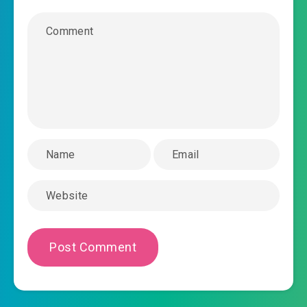
#39: Lưu lại một cánh tay, sau đó cút
#40: Tỷ thí Tiên Thiên cảnh, rơi vào bờ vực
#41: Dong Nham Ngọc, Hậu Thiên cảnh
#42: Đại Nhật Lưu Ly Kim Thân, Diệp Trầm Ngư
#43: Tàng Kiếm Hồ, đầu đầy tóc trắng
#44: Luyện Thể giả quyết đấu
#45: Trận pháp chi đạo, ghen ghét chi hỏa
#46: Tiểu Thất Nguyên Trận, thượng phẩm đan
đỉnh
#47: Lấy máu trồng sen, Thôn Thiên Ma Liên