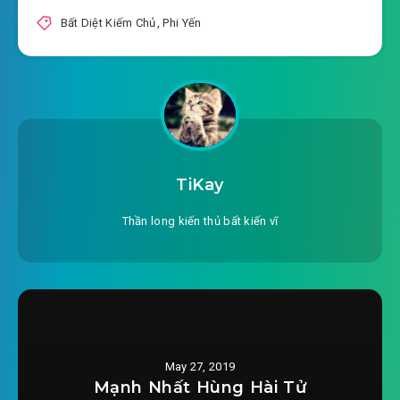
Bất Diệt Kiếm Chủ
,
Phi Yến
#20: Năm cục so tài, ngưng nước thành chữ
#21: Diễn kỹ của ta như thế nào?
#22: Thụ giáo, ba chiêu!
#23: Trữ vật giới chỉ, ám sát!
TiKay
#24: Hồng trần trói buộc, luyện đan giết người
Thần long kiến thủ bất kiến vĩ
#25: Ta muốn giết người, không ai có thể trốn
#26: Liễu gia chấn động, sống lưng không cong
#27: Tối nay sau, Liễu gia ai không biết quân?
#28: Kiếm vương Sở Bạch, tứ đại kiếm tông!
May 27, 2019
Mạnh Nhất Hùng Hài Tử
#29: Trân bảo đấu giá hội, giám định sư