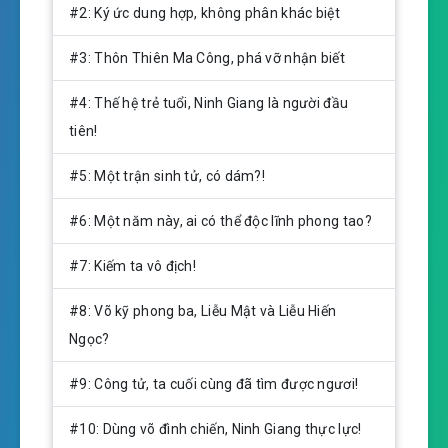
y
e
t
#2: Ký ức dung hợp, không phân khác biệt
i
n
#3: Thôn Thiên Ma Công, phá vỡ nhận biết
g
s
#4: Thế hệ trẻ tuổi, Ninh Giang là người đầu
tiên!
#5: Một trận sinh tử, có dám?!
#6: Một năm này, ai có thể độc lĩnh phong tao?
#7: Kiếm ta vô địch!
#8: Võ kỹ phong ba, Liễu Mật và Liễu Hiến
Ngọc?
#9: Công tử, ta cuối cùng đã tìm được ngươi!
#10: Dùng võ đình chiến, Ninh Giang thực lực!