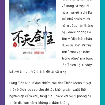
vô song, vì một lời
hứa mà kiếm chỉ Đại
Đế, khổ chiến mười
năm bất phân thắng
bại, được phong Đế
tôn – “đệ nhất nhân
dưới Đại Đế”. Vì truy
tìm “ một vạn năm
trống rỗng” mà bước
lên Thiên Lộ, từ đây
bặt vô âm tín, trở thành đề tài cấm kỵ
Lăng Tiên Nữ Đế độc chiếm cửu thế Thiên Mệnh, tuyệt
thế vô địch, dọa sợ chư đế tộc không dám xuất thế,
nghiền ép cấm khu, táng địa. Trước khi rời đi phong bế
thiên địa vạn năm, không ai dám kháng.