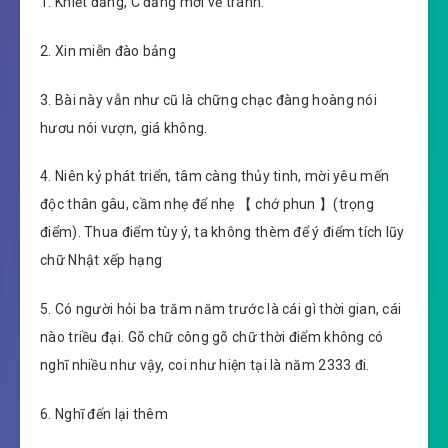
1. Khiết đảng, C đảng mời về tránh.
2. Xin miễn đào bảng
3. Bài này vẫn như cũ là chững chạc đàng hoàng nói
hươu nói vượn, giá không.
4. Niên kỷ phát triển, tâm càng thủy tinh, mời yêu mến
độc thân gâu, cầm nhẹ để nhẹ 【 chớ phun 】(trọng
điểm). Thua điểm tùy ý, ta không thèm để ý điểm tích lũy
chữ Nhật xếp hạng
5. Có người hỏi ba trăm năm trước là cái gì thời gian, cái
nào triều đại. Gõ chữ công gõ chữ thời điểm không có
nghĩ nhiều như vậy, coi như hiện tại là năm 2333 đi.
6. Nghĩ đến lại thêm