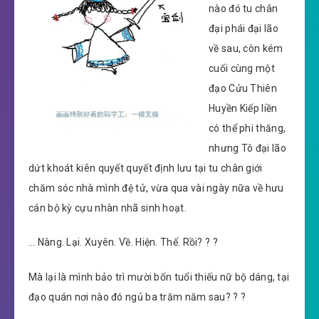
nào đó tu chân
đại phái đại lão
về sau, còn kém
cuối cùng một
đạo Cửu Thiên
Huyền Kiếp liền
có thể phi thăng,
nhưng Tô đại lão
dứt khoát kiên quyết quyết định lưu tại tu chân giới
chăm sóc nhà mình đệ tử, vừa qua vài ngày nữa về hưu
cán bộ kỳ cựu nhàn nhã sinh hoạt.
… Nàng. Lại. Xuyên. Về. Hiện. Thế. Rồi? ? ?
Mà lại là mình bảo trì mười bốn tuổi thiếu nữ bộ dáng, tại
đạo quán nơi nào đó ngủ ba trăm năm sau? ? ?