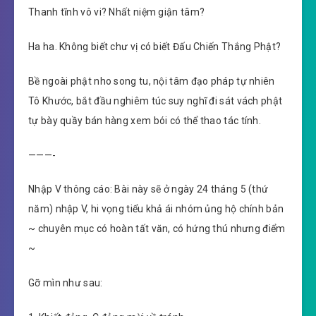
Thanh tĩnh vô vi? Nhất niệm giận tâm?
Ha ha. Không biết chư vị có biết Đấu Chiến Thắng Phật?
Bề ngoài phật nho song tu, nội tâm đạo pháp tự nhiên
Tô Khước, bắt đầu nghiêm túc suy nghĩ đi sát vách phật
tự bày quầy bán hàng xem bói có thể thao tác tính.
———-
Nhập V thông cáo: Bài này sẽ ở ngày 24 tháng 5 (thứ
năm) nhập V, hi vọng tiểu khả ái nhóm ủng hộ chính bản
~ chuyên mục có hoàn tất văn, có hứng thú nhưng điểm
~
Gỡ mìn như sau: