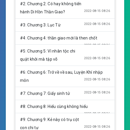
y
e
t
#2: Chương 2: Có hay không tiến
i
2022-08-15 08:26
hành Di Hồn Thần Giao?
n
g
2022-08-15 08:26
#3: Chương 3: Lục Từ
s
#4: Chương 4: thần giao mới là then chốt
2022-08-15 08:26
#5: Chương 5: Vì nhân tộc chi
2022-08-15 08:26
quật khởi mà tập võ
#6: Chương 6: Trở về về sau, Luyện Khí nhập
2022-08-15 08:26
môn
2022-08-15 08:26
#7: Chương 7: Giấy sinh tử
#8: Chương 8: Hiểu cùng không hiểu
2022-08-15 08:26
#9: Chương 9: Kẻ này có trụ cột
2022-08-15 08:26
con chi tư