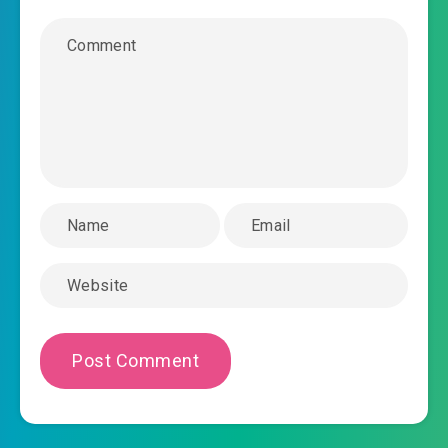
#31: Chương 31: Hắn chẳng lẽ là sợ?
2022-08-15 08:29
#32: Chương 32: Thời khắc sinh
2022-08-15 08:29
tử, dùng chiến sáng tạo võ
#33: Chương 33: Không có học đi, liền cất cánh
2022-08-15 08:29
#34: Chương 34: Triệu gia thủ vệ,
thẳng tắp lưng 【 cảm tạ Thoma S theo gió
2022-08-15 08:30
bốn vạn thưởng! 】
#35: Chương 35: Tiền bối giống như sẽ không
2022-08-15 08:30
tới
#36: Chương 36: Trong tay ba thước đao, còn
2022-08-15 08:30
thế gian dùng thư thái
#37: Chương 37: Ngươi muốn đùa bỡn thân thể