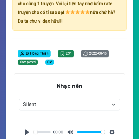
cho cùng 1 truyện. Với lại tiện tay nhớ bấm rate
truyện cho có tí sao sẹt
nữa chứ hả?
Đa tạ chư vị đạo hữu!!!
Lý Hồng Thiên
231
2022-08-15
Completed
CV
Nhạc nền
00:00
P
M
S