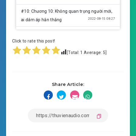
#10: Chương 10: Không quan trọng người mới,
2022-08-15 08:27
ai dám áp hắn thắng
#11: Chương 11: Tuổi nhỏ nhiều khinh cuồng,
Click to rate this post!
2022-08-15 08:27
trời cao muốn gì vọng
[Total:
1
Average:
5
]
#12: Chương 12: Nhấc lên xương mũi của ngươi
2022-08-15 08:27
#13: Chương 13: có đại lão bao
2022-08-15 08:27
nuôi ta?
Share Article:
#14: Chương 14: Tiền bối ngươi lại tới bên trên
2022-08-15 08:27
ta thân rồi
#15: Chương 15: Này ngục, ta cùng ngươi kiếp
2022-08-15 08:27
#16: Chương 16: Ổn thỏa nhất uỷ
2022-08-15 08:27
thác quản lý