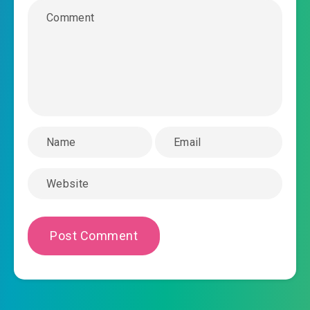
#36: Hắn uống Quỳnh Tương Ngọc Dịch, ta
thành phẩm Băng Tâm bình ngọc:
#37: Túy Bài Cốt cùng Lưu Tinh Đao công phu:
#38: Loli thích nói lời độc địa là không ai thèm
lấy:
#39: Cắt
#40: Cùng rượu của ta so sánh với, còn lại đều
là rác rưởi:
#41: Bị Túy Bài Cốt chinh phục Triệu Như Ca:
#42: Tại sao là ngươi ? !:
#43: Lâm thời nhiệm vụ chi cứu vớt mỹ nữ: