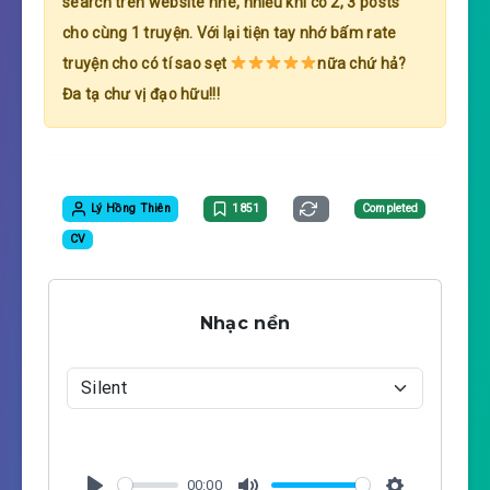
search trên website nhé, nhiều khi có 2, 3 posts
cho cùng 1 truyện. Với lại tiện tay nhớ bấm rate
truyện cho có tí sao sẹt
nữa chứ hả?
Đa tạ chư vị đạo hữu!!!
Lý Hồng Thiên
1851
Completed
CV
Nhạc nền
00:00