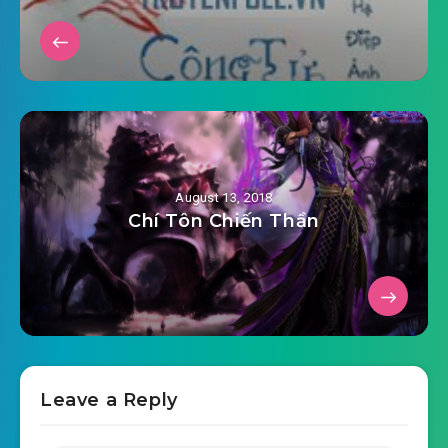
#28: Cửu Uấn Tửu Pháp cùng Băng Tâm Ngọc
Hồ Tửu:
#29: Trong mưa tiểu điếm:
#30: Các ngươi làm ám sát, hỏi qua ta ?:
#31: Không lâu sau nữa . . . Tiểu điếm đem môn
August 13, 2018
đình nhược thị:
Chí Tôn Chiến Thần
#32: Phương Phương Tiểu Điếm, muốn hỏa a!:
#33: Tốt, ngươi bị kéo vào sổ đen:
#34: Ngươi lại thêm lần, có tin ta hay không
đánh ngươi:
Leave a Reply
#35: Băng Tâm Ngọc Hồ Tửu khai đàn: