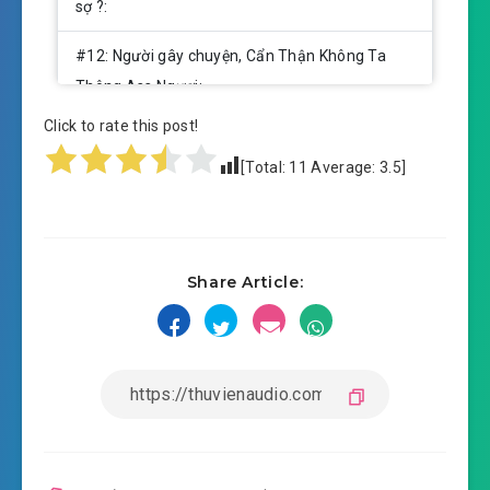
sợ ?:
#12: Người gây chuyện, Cẩn Thận Không Ta
Thông Ass Ngươi:
Click to rate this post!
#13: Cơm xào trứng hay là trứng xào Đan Dược
?:
[Total:
11
Average:
3.5
]
#14: Ta là Hoàng Tử, ngươi làm ta đầu bếp đi!:
#15: Hảo đàn đặc lập độc hành bạo phát nhà:
Share Article:
#16: Năm nay Đế Đô Lưu Hành Khỏa Thân .
Bôn:
#17: Nghe nói nương pháo cùng làm Phan Diện
càng xứng oh:
#18: Rời nhà ra đi ngực phẳng Tiểu La Lỵ: