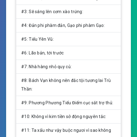
i
n
#3: Sẽ sáng lên cơm xào trứng:
g
s
#4: Đản phi phàm đản, Gạo phi phàm Gạo:
#5: Tiếu Yên Vũ:
#6: Lão bản, tới trước
#7: Nhà hàng nhỏ quy củ:
#8: Bách Vạn không nên đắc tội tương lai Trù
Thần:
#9: Phương Phương Tiểu Điếm cục sắt trợ thủ:
#10: Không vì kim tiền sở động nguyên tắc:
#11: Ta xấu như vậy buộc ngươi vì sao không