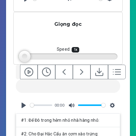
P
M
S
l
u
e
a
t
t
Giọng đọc
y
e
t
i
n
g
Speed:
1
x
s
00:00
P
M
S
l
u
e
#1: Đế Đô trong hẻm nhỏ nhà hàng nhỏ:
a
t
t
y
e
t
#2: Cho Đại Hắc Cẩu ăn cơm xào trứng: