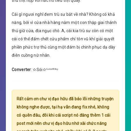
thú thịt hợp với hắc hồ tiêu thịt quay.
Cái gì ngươi nghĩ đem trù sư bắt về nhà? Không có khả
năng, bởi vì cửa nhà hàng nằm một con thập giai thánh
thú giữ cửa, địa ngục chó. A, cái kia trù sư còn có một
cái có thể đấm chết cửu phẩm chí tôn vũ khí giải quyết
phiền phức trợ thủ cùng một đám bị chinh phục dạ dày
điên cuồng nữ nhân.
Converter
: ✫Sói✫ᴳᵒˡᵈᵉⁿᴮᵒʸ
Rất cảm ơn chư vị đạo hữu đã báo lỗi những truyện
không nghe được, tại hạ vẫn đang fix nhé, không
có quên đâu, đôi khi cái script nó đăng thêm 1 cái
post mới nên chư vị đạo hữu nhớ xài chức năng