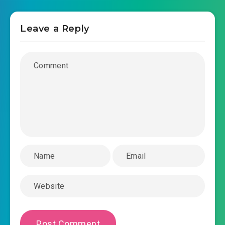
#39: Lấy nhu thắng cương
Leave a Reply
#40: Đánh cho quỳ xuống đất cầu xin tha thứ
#41: Kinh Hồng Bộ đại thành
#42: Bạo lực phá địch
#43: Trụ cột đao pháp cũng có thể khắc địch trí
thắng
#44: Thi đấu đệ nhất danh
#45: Bị dọa đến tiểu tiện không khống chế
#46: Chương Diệp thực lực chân chính
#47: Theo sáu chiêu đến mười chiêu