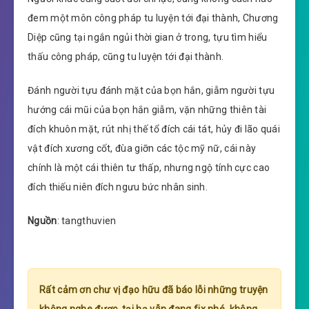
đem một môn công pháp tu luyện tới đại thành, Chương
Diệp cũng tại ngắn ngủi thời gian ở trong, tựu tìm hiểu
thấu công pháp, cũng tu luyện tới đại thành.
Đánh người tựu đánh mặt của bọn hắn, giẫm người tựu
hướng cái mũi của bọn hắn giẫm, vặn những thiên tài
đích khuôn mặt, rút nhị thế tổ đích cái tát, hủy đi lão quái
vật đích xương cốt, đùa giỡn các tộc mỹ nữ, cái này
chính là một cái thiên tư thấp, nhưng ngộ tính cực cao
đích thiếu niên đích ngưu bức nhân sinh.
Nguồn
: tangthuvien
Rất cảm ơn chư vị đạo hữu đã báo lỗi những truyện
không nghe được, tại hạ vẫn đang fix nhé, không