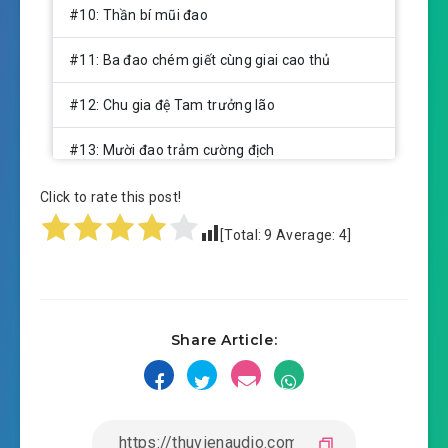
#10: Thần bí mũi đao
#11: Ba đao chém giết cùng giai cao thủ
#12: Chu gia đệ Tam trưởng lão
#13: Mười đao trảm cường địch
#14: Tiến về trước Man Thú sơn mạch bên
Click to rate this post!
ngoài
[Total:
9
Average:
4
]
#15: Thiên Thị Địa Thính Chi Thuật
#16: Xảo độ sông giáp ranh
Share Article:
#17: Hung tàn Mãnh Mã Tượng
#18: Võ Đạo Nhị Trọng hậu kỳ
#19: Chuyên hướng bờ mông chém