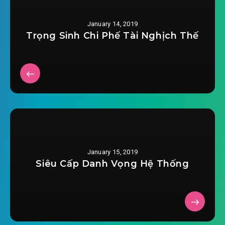
#29: Mười ba tuổi Võ Đạo Tam Trọng
#30: Ngươi là phế vật bên trong đích phế vật
January 14, 2019
Trọng Sinh Chi Phế Tài Nghịch Thế
#31: Đem ngươi đánh cho cứt đái đều xuất hiện
#32: Cứt đái đều dọa đi ra
#33: Đánh cho liền nhả ba ngụm máu tươi
#34: Đi tại bạn cùng lứa tuổi đằng trước
#35: Chí hướng của ta là truy đuổi võ đạo đỉnh
phong
January 15, 2019
Siêu Cấp Danh Vọng Hệ Thống
#36: Mua tự chính mình được đệ nhất
#37: Tiếp cận đại thành cảnh Kinh Hồng Bộ
#38: Khuyết thực lực