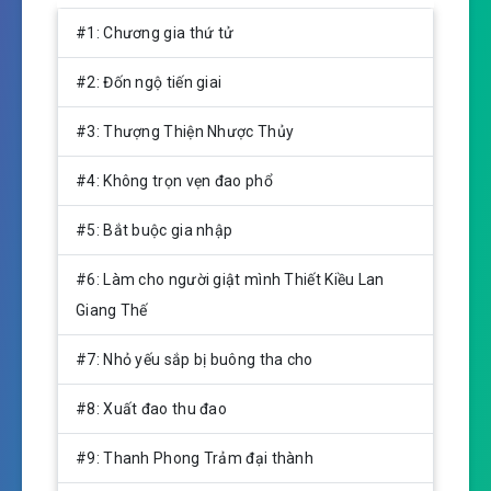
P
M
S
l
u
e
#1: Chương gia thứ tử
a
t
t
y
e
t
#2: Đốn ngộ tiến giai
i
n
#3: Thượng Thiện Nhược Thủy
g
s
#4: Không trọn vẹn đao phổ
#5: Bắt buộc gia nhập
#6: Làm cho người giật mình Thiết Kiều Lan
Giang Thế
#7: Nhỏ yếu sắp bị buông tha cho
#8: Xuất đao thu đao
#9: Thanh Phong Trảm đại thành