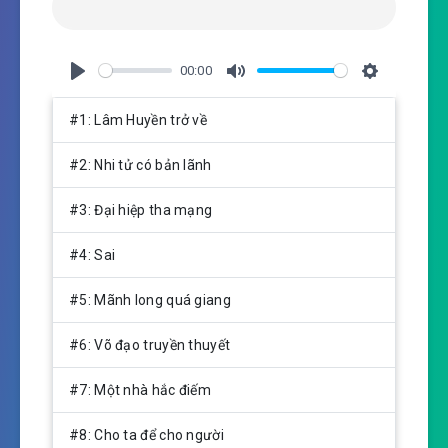
00:00
P
M
S
l
u
e
#1: Lâm Huyền trở về
a
t
t
y
e
t
#2: Nhi tử có bản lãnh
i
n
#3: Đại hiệp tha mạng
g
s
#4: Sai
#5: Mãnh long quá giang
#6: Võ đạo truyền thuyết
#7: Một nhà hắc điếm
#8: Cho ta để cho người