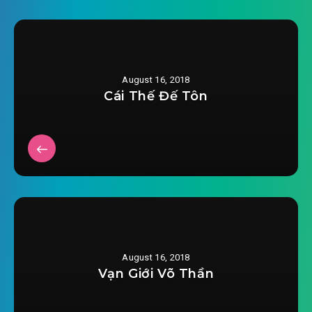
#29: Ngươi cho rằng ngươi là ai?
#30: Đoạn tuyệt quan hệ
August 16, 2018
#31: Đánh giả đấu sĩ
Cái Thế Đế Tôn
#32: Điên cuồng dược hoàn
#33: Lâm Huyền giá trị
#34: Hẹp hòi nữ nhân
#35: Chuột thấy mèo
#36: nhỏ thi trừng trị
August 16, 2018
Vạn Giới Võ Thần
#37: Luyện khí tầng hai
#38: Thu cái đồ đệ