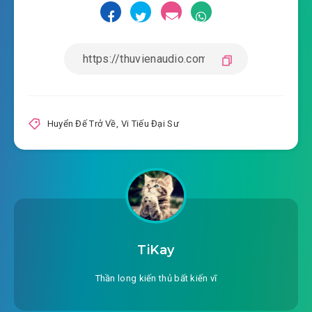
#19: Đáng thương thân tình
#20: Huênh hoang
#21: Phán mấy năm
#22: Luyện mò
Huyển Đế Trở Về
,
Vi Tiếu Đại Sư
#23: Tống Giai thà
#24: Tống gia công việc chủ yếu
#25: Nói chuyện phải chịu trách nhiệm mặc cho
#26: Khiếp sợ rừng đình
TiKay
#27: Chân chính đại cổ đông
Thần long kiến thủ bất kiến vĩ
#28: Các ngươi rốt cuộc đã đến