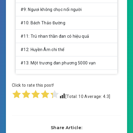
#9: Ngươi không chọc nổi người
#10: Bách Thảo Đường
#11: Trú nhan thần đan có hiệu quả
#12: Huyền Âm chi thể
#13: Một trương đan phương 5000 vạn
#14:
Click to rate this post!
#15: Một người là đủ
[Total:
10
Average:
4.3
]
#16: Cái bẫy
#17: Tông sư ở trên
Share Article:
#18: Giai cấp vĩnh tại