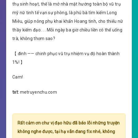
thụ sinh hoạt, thế là mở nhà mặt hướng toàn bộ vũ trụ
mỹ nữ tinh tế vạn sự phòng, là phú bà tìm kiếm Long
Miêu, giúp nông phụ khai khẩn Hoang tinh, cho thiếu nữ
thầy kiếm đạo. . . Mỗi ngày ba giờ chiều liền có thể uống
trà, không thơm sao?
【 đinh —— chinh phục vũ trụ nhiệm vụ độ hoàn thành
1%! 】
Cam!
txt:
metruyenchu.com
Rất cảm ơn chư vị đạo hữu đã báo lỗi những truyện
không nghe được, tại hạ vẫn đang fix nhé, không