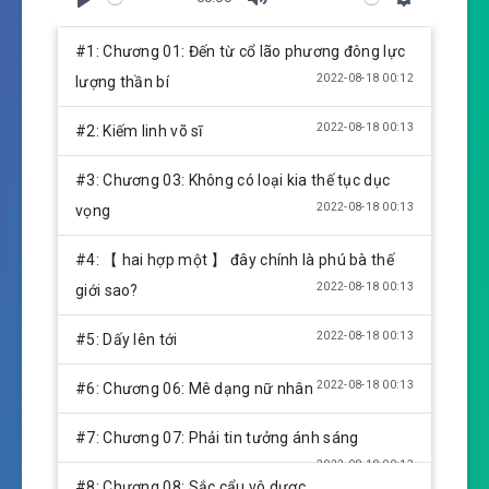
P
M
S
l
u
e
#1: Chương 01: Đến từ cổ lão phương đông lực
a
t
t
2022-08-18 00:12
lượng thần bí
y
e
t
i
2022-08-18 00:13
#2: Kiếm linh võ sĩ
n
g
#3: Chương 03: Không có loại kia thế tục dục
s
2022-08-18 00:13
vọng
#4: 【 hai hợp một 】 đây chính là phú bà thế
2022-08-18 00:13
giới sao?
2022-08-18 00:13
#5: Dấy lên tới
2022-08-18 00:13
#6: Chương 06: Mê dạng nữ nhân
#7: Chương 07: Phải tin tưởng ánh sáng
2022-08-18 00:13
#8: Chương 08: Sắc cẩu vô dược