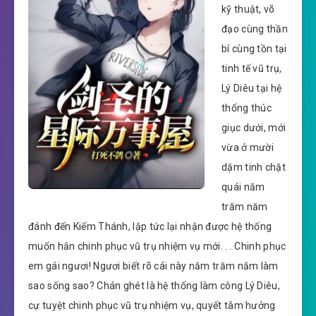
kỹ thuật, võ
đạo cùng thần
bí cùng tồn tại
tinh tế vũ trụ,
Lý Diêu tại hệ
thống thúc
giục dưới, mới
vừa ở mười
dặm tinh chặt
quái năm
trăm năm
đánh đến Kiếm Thánh, lập tức lại nhận được hệ thống
muốn hắn chinh phục vũ trụ nhiệm vụ mới. . . Chinh phục
em gái ngươi! Ngươi biết rõ cái này năm trăm năm làm
sao sống sao? Chán ghét là hệ thống làm công Lý Diêu,
cự tuyệt chinh phục vũ trụ nhiệm vụ, quyết tâm hưởng