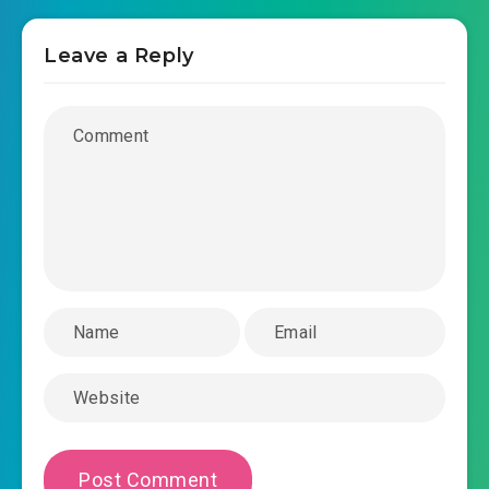
lớn, ta không nghe rõ lời của ngươi nói
2022-08-18 00:16
Leave a Reply
#30: Chương 30: Trên đỉnh hóa
2022-08-18 00:16
vượn
2022-08-18 00:16
#31: Chương 31: Trùng sư
#32: Chương 32: Bát Diện phu nhân
2022-08-18 00:16
#33: Chương 33: Ngoài tầm tay
2022-08-18 00:16
với
2022-08-18 00:17
#34: Chương 34: Cưới mẹ ngươi!
#35: Chương 35: Lang thang tinh cầu
2022-08-18 00:17
#36: Đứa bé ở bên nhìn xem đây
2022-08-18 00:17
【 đại chương cầu đặt mua! 】