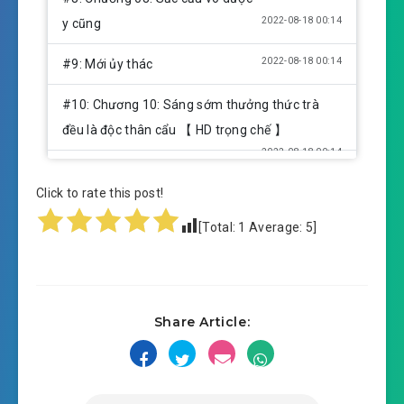
2022-08-18 00:14
y cũng
2022-08-18 00:14
#9: Mới ủy thác
#10: Chương 10: Sáng sớm thưởng thức trà
đều là độc thân cẩu 【 HD trọng chế 】
2022-08-18 00:14
#11: Chương 11: Trong lòng có
Click to rate this post!
nữ nhân, rút kiếm tài năng thần 【 HD trọng chế
2022-08-18 00:14
】
[Total:
1
Average:
5
]
#12: Chương 12: Ngươi không có lĩnh giáo kiếm
2022-08-18 00:14
đạo tư cách
Share Article:
#13: Chương 13: Ba giờ, uống trà trước
2022-08-18 00:14
#14: Chương 14: Mỗi lần tảo
hoàng (càn quét tệ nạn) cũng có ngươi