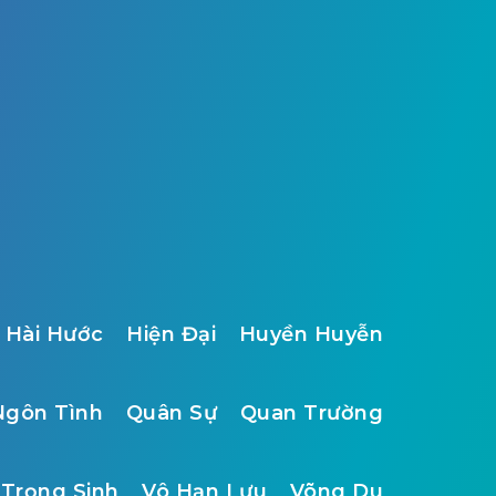
Hài Hước
Hiện Đại
Huyền Huyễn
Ngôn Tình
Quân Sự
Quan Trường
Trọng Sinh
Vô Hạn Lưu
Võng Du