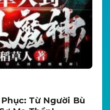
 Phục: Từ Người Bù