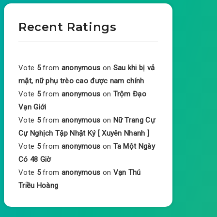
Recent Ratings
Vote
5
from
anonymous
on
Sau khi bị vả
mặt, nữ phụ trèo cao được nam chính
Vote
5
from
anonymous
on
Trộm Đạo
Vạn Giới
Vote
5
from
anonymous
on
Nữ Trang Cự
Cự Nghịch Tập Nhật Ký [ Xuyên Nhanh ]
Vote
5
from
anonymous
on
Ta Một Ngày
Có 48 Giờ
Vote
5
from
anonymous
on
Vạn Thú
Triều Hoàng