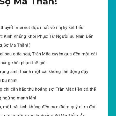
Sợ Ma Thần!
u thuyết Internet độc nhất vô nhị ký kết tiểu
t: Kinh Khủng Khôi Phục: Từ Người Bù Nhìn Đến
g Sợ Ma Thần! )
lại sau giấc ngủ, Trần Mặc xuyên qua đến một cái
khủng khôi phục thế giới.
rọng sinh thành một cái không thể động đậy
 bù nhìn!
 chỉ cần hấp thu hoảng sợ, Trần Mặc liền có thể
g ngừng mạnh lên!
, một cái kinh khủng đến cực điểm quỷ dị ra đời!
ị mọi người xưng là Hoảng Sợ Ma Thần, Ác