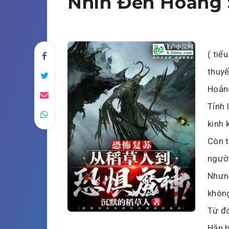
Nhìn Đến Hoảng 
( tiể
thuyế
Hoản
Tỉnh 
kinh 
Còn t
người
Nhưng
khôn
Từ đó
Hắn b