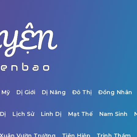
 Mỹ
Dị Giới
Dị Năng
Đô Thị
Đồng Nhân
Dị
Lịch Sử
Linh Dị
Mạt Thế
Nam Sinh
Xuân Vườn Trường
Tiên Hiệp
Trinh Thám