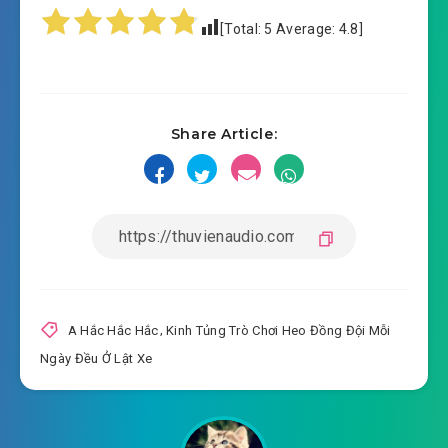
#15: Chương 15 bệnh viện kinh hồn
[Total:
5
Average:
4.8
]
#16: Chương 16 bệnh viện kinh hồn
#17: Chương 17 bệnh viện kinh hồn
Share Article:
#18: Chương 18 bệnh viện kinh hồn
#19: Chương 19 bệnh viện kinh hồn
#20: Chương 20 bệnh viện kinh hồn
#21: Chương 21 bệnh viện kinh hồn
#22: Chương 22 bệnh viện kinh hồn
A Hắc Hắc Hắc
,
Kinh Tủng Trò Chơi Heo Đồng Đội Mỗi
Ngày Đều Ở Lật Xe
#23: Chương 23 bệnh viện kinh hồn
#24: Chương 24 bệnh viện kinh hồn