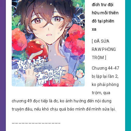
đích trư đội
hữu mỗi thiên
đô tại phiên
xa
[ ĐÃ SỬA
RAW PHÒNG
TRỘM ]
Chương 44-47
bị lặp lại lần 2,
ko phải phòng
trộm, qua
chương 49 đọc tiếp là đc, ko ảnh hưởng đến nội dung
truyện đâu, nếu khó chịu quá báo mình để mình sửa lại.
——————————————–