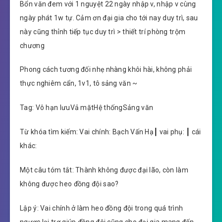
Bổn văn đem với 1 nguyệt 22 ngày nhập v, nhập v cùng
ngày phát 1w tự. Cảm ơn đại gia cho tới nay duy trì, sau
này cũng thỉnh tiếp tục duy trì > thiết trí phòng trộm
chương
Phong cách tương đối nhẹ nhàng khôi hài, không phải
thực nghiêm cẩn, 1v1, tô sảng văn ~
Tag: Vô hạn lưuVả mặtHệ thốngSảng văn
Từ khóa tìm kiếm: Vai chính: Bạch Vấn Hạ┃ vai phụ: ┃ cái
khác:
Một câu tóm tắt: Thành không được đại lão, còn làm
không được heo đồng đội sao?
Lập ý: Vai chính ở làm heo đồng đội trong quá trình
ngược lại trợ giúp đồng đội cũng cho đại gia mang đến