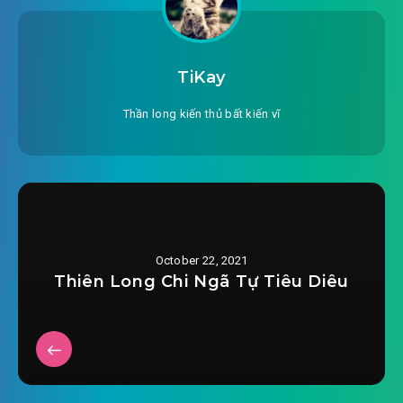
#25: Chương 25 bệnh viện kinh hồn
#26: Chương 26 bệnh viện kinh hồn
TiKay
#27: Chương 27 bệnh viện kinh hồn
Thần long kiến thủ bất kiến vĩ
#28: Chương 28 bệnh viện kinh hồn
#29: Chương 29 bệnh viện kinh hồn ( xong )
#30: Chương 30 công viên giải trí
#31: Chương 31 công viên giải trí
October 22, 2021
Thiên Long Chi Ngã Tự Tiêu Diêu
#32: Chương 32 công viên giải trí
#33: Chương 33 công viên giải trí
#34: Chương 34 công viên giải trí