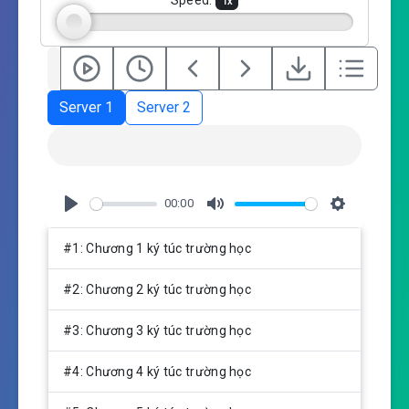
Speed:
1
x
s
Server 1
Server 2
00:00
P
M
S
l
u
e
#1: Chương 1 ký túc trường học
a
t
t
y
e
t
#2: Chương 2 ký túc trường học
i
n
#3: Chương 3 ký túc trường học
g
s
#4: Chương 4 ký túc trường học