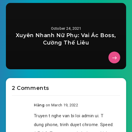
#35: Chương 35 công viên giải trí
#36: Chương 36 công viên giải trí
October 24, 2021
#37: Chương 37 công viên giải trí
Xuyên Nhanh Nữ Phụ: Vai Ác Boss,
Cường Thế Liêu
#38: 38, công viên giải trí
#39: Chương 39 công viên giải trí
#40: Chương 40 công viên giải trí
#41: Chương 41 công viên giải trí
2 Comments
#42: Chương 42 công viên giải trí
Hằng
on March 19, 2022
#43: Chương 43 công viên giải trí
Truyen t nghe van bi loi admin ui. T
#44: Chương 44 công viên giải trí
dung phone, trinh duyet chrome. Speed: