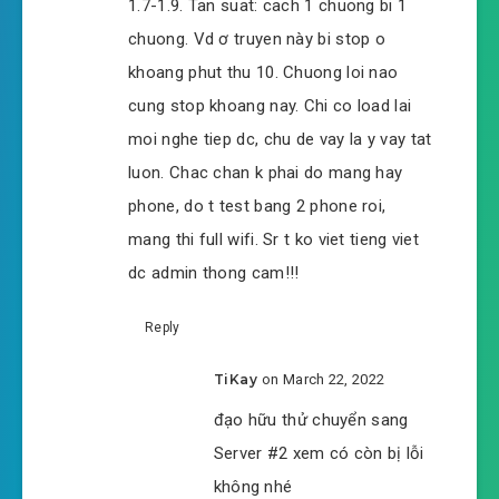
1.7-1.9. Tan suat: cach 1 chuong bi 1
#45: Chương 45 công viên giải trí
chuong. Vd ơ truyen này bi stop o
#46: Chương 46 công viên giải trí
khoang phut thu 10. Chuong loi nao
cung stop khoang nay. Chi co load lai
#47: Chương 47 công viên giải trí
moi nghe tiep dc, chu de vay la y vay tat
#48: Chương 48 công viên giải trí
luon. Chac chan k phai do mang hay
phone, do t test bang 2 phone roi,
#49: 44, công viên giải trí
mang thi full wifi. Sr t ko viet tieng viet
#50: 45, công viên giải trí
dc admin thong cam!!!
#51: 46, công viên giải trí
Reply
#52: 47, công viên giải trí
TiKay
on March 22, 2022
#53: Chương 49 công viên giải trí ( xong )
đạo hữu thử chuyển sang
Server #2 xem có còn bị lỗi
#54: Chương 50 phỏng vấn
không nhé