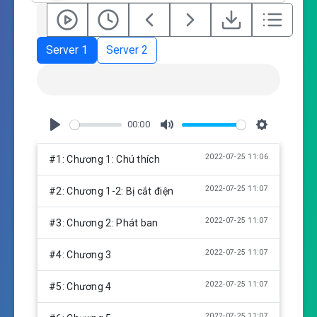
Server 1
Server 2
00:00
P
M
S
l
u
e
2022-07-25 11:06
#1: Chương 1: Chú thích
a
t
t
y
e
t
2022-07-25 11:07
#2: Chương 1-2: Bị cắt điện
i
n
2022-07-25 11:07
#3: Chương 2: Phát ban
g
s
2022-07-25 11:07
#4: Chương 3
2022-07-25 11:07
#5: Chương 4
2022-07-25 11:07