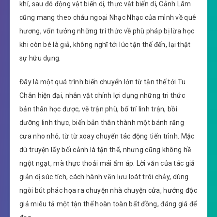
khí, sau đó động vật biến dị, thực vật biến dị, Cảnh Lâm
cũng mang theo cháu ngoại Nhạc Nhạc của mình về quê
hương, vốn tưởng những tri thức về phù pháp bị lừa học
khi còn bé là giả, không nghĩ tới lúc tận thế đến, lại thật
sự hữu dụng.
Đây là một quá trình biến chuyển lớn từ tận thế tới Tu
Chân hiện đại, nhân vật chính lợi dụng những tri thức
bản thân học được, vẽ trận phù, bố trí linh trận, bồi
dưỡng linh thực, biến bản thân thành một bánh răng
cưa nho nhỏ, từ từ xoay chuyển tác động tiến trình. Mặc
dù truyện lấy bối cảnh là tận thế, nhưng cũng không hề
ngột ngạt, mà thực thoải mái ấm áp. Lời văn của tác giả
giản dị súc tích, cách hành văn lưu loát trôi chảy, dùng
ngòi bút phác họa ra chuyện nhà chuyện cửa, hướng độc
giả miêu tả một tận thế hoàn toàn bất đồng, đáng giá để