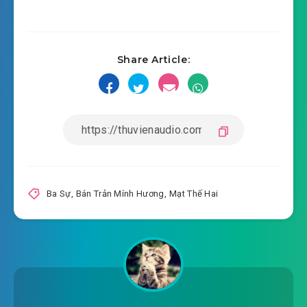
#16: Chương 15: Sương trắng
2022-07-25 11:08
#17: Chương 16: Quạc quạc
2022-07-25 11:08
Share Article:
#18: Chương 17: Đổi gà giống
2022-07-25 11:08
#19: Chương 18: Hoa sen
2022-07-25 11:08
#20: Chương 19: Suy đoán
2022-07-25 11:09
#21: Chương 20: Tiểu Hạo Thiên
2022-07-25 11:09
Tâm Pháp
Ba Sự
,
Bán Trản Mính Hương
,
Mạt Thế Hai
2022-07-25 11:09
#22: Chương 21: Cướp đoạt
2022-07-25 11:09
#23: Chương 22: Bị cắn
2022-07-25 11:09
#24: Chương 23: Kiến độc
2022-07-25 11:09
#25: Chương 24: Sức mạnh