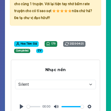
cho cùng 1 truyện. Với lại tiện tay nhớ bấm rate
truyện cho có tí sao sẹt
nữa chứ hả?
Đa tạ chư vị đạo hữu!!!
Hoa Tâm Giả
179
2020-04-25
Completed
CV
Nhạc nền
00:00