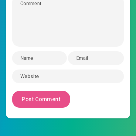
2020-04-25 09:04
#38: Chương 38 tha thứ ngươi
#39: Chương 39 trước làm Ninh Vương
2020-04-25 09:04
#40: Chương 40 gì thời điểm bổ
2020-04-25 09:04
#41: Chương 41 ngươi là ai a
2020-04-25 09:04
#42: Chương 42 không phải
2020-04-25 09:04
người tốt
2020-04-25 09:05
#43: Chương 43 đều là cổ quái
#44: Chương 44 có phải hay không giống
2020-04-25 09:05
#45: Chương 45 tới tới
2020-04-25 09:05
#46: Chương 46 đi tìm sư phó
2020-04-25 09:05