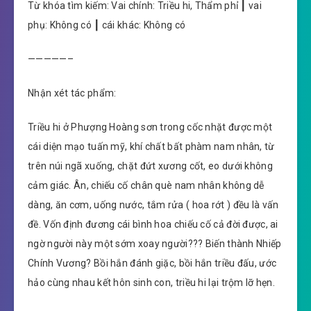
Từ khóa tìm kiếm: Vai chính: Triều hi, Thẩm phỉ ┃ vai
phụ: Không có ┃ cái khác: Không có
—————–
Nhận xét tác phẩm:
Triều hi ở Phượng Hoàng sơn trong cốc nhặt được một
cái diện mạo tuấn mỹ, khí chất bất phàm nam nhân, từ
trên núi ngã xuống, chặt đứt xương cốt, eo dưới không
cảm giác. Ân, chiếu cố chân què nam nhân không dễ
dàng, ăn cơm, uống nước, tắm rửa ( hoa rớt ) đều là vấn
đề. Vốn định đương cái bình hoa chiếu cố cả đời được, ai
ngờ người này một sớm xoay người??? Biến thành Nhiếp
Chính Vương? Bồi hắn đánh giặc, bồi hắn triều đấu, ước
hảo cùng nhau kết hôn sinh con, triều hi lại trộm lỡ hẹn.