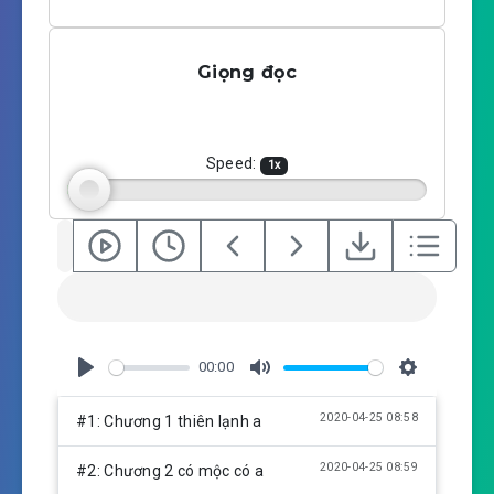
P
M
S
l
u
e
a
t
t
Giọng đọc
y
e
t
i
n
g
Speed:
1
x
s
00:00
P
M
S
l
u
e
2020-04-25 08:58
#1: Chương 1 thiên lạnh a
a
t
t
y
e
t
2020-04-25 08:59
#2: Chương 2 có mộc có a
i