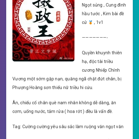
Ngọt sủng , Cung đình
hầu tước , Kim bài đề
cử
, 1v1
———————-
Quyền khuynh thiên
hạ, độc tài triều
cương Nhiếp Chính
Vương một sớm gặp nạn, quăng ngã chặt đứt chân, bị
Phượng Hoàng sơn thiếu nữ triều hi cứu.
Ân, chiếu cố chân què nam nhân không dễ dàng, ăn
cơm, uống nước, tắm rửa ( hoa rớt ) đều là vấn đề.
Tag: Cường cường yêu sâu sắc làm ruộng văn ngọt văn