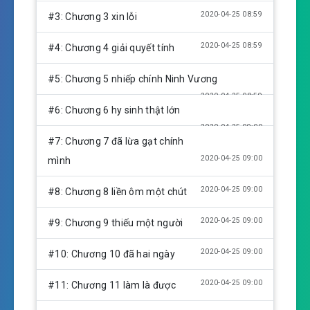
n
2020-04-25 08:59
#3: Chương 3 xin lỗi
g
s
2020-04-25 08:59
#4: Chương 4 giải quyết tính
#5: Chương 5 nhiếp chính Ninh Vương
2020-04-25 08:59
#6: Chương 6 hy sinh thật lớn
2020-04-25 09:00
#7: Chương 7 đã lừa gạt chính
2020-04-25 09:00
mình
2020-04-25 09:00
#8: Chương 8 liền ôm một chút
2020-04-25 09:00
#9: Chương 9 thiếu một người
2020-04-25 09:00
#10: Chương 10 đã hai ngày
2020-04-25 09:00
#11: Chương 11 làm là được