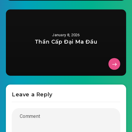
#32: Chương 32: Nghịch Đan Quyết
2025-12-05 18:13
#33: Chương 33: Tiên Thiên Tử
2025-12-05 18:14
Khí
January 8, 2026
Thần Cấp Đại Ma Đầu
2025-12-05 18:14
#34: Chương 34: Mất trộm
#35: Chương 35: Man thiên quá hải
2025-12-05 18:14
#36: Chương 36: Thay xà đổi cột
2025-12-05 18:14
#37: Chương 37: Thoát thân
2025-12-05 18:14
Leave a Reply
#38: Chương 38: Liễu ám hoa
2025-12-05 18:14
minh
2025-12-05 18:14
#39: Chương 39: Truyền dụ
#40: Chương 40: Không giải quyết được gì