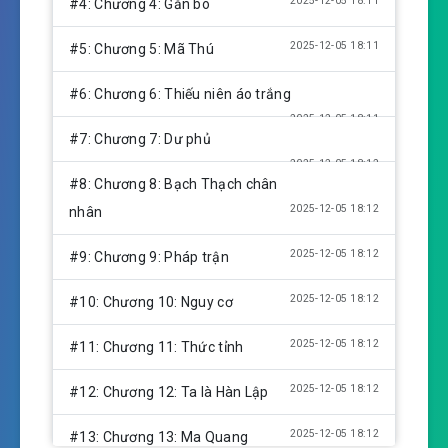
s
2025-12-05 18:11
#4: Chương 4: Gắn bó
2025-12-05 18:11
#5: Chương 5: Mã Thú
#6: Chương 6: Thiếu niên áo trắng
2025-12-05 18:11
#7: Chương 7: Dư phủ
2025-12-05 18:12
#8: Chương 8: Bạch Thạch chân
2025-12-05 18:12
nhân
2025-12-05 18:12
#9: Chương 9: Pháp trận
2025-12-05 18:12
#10: Chương 10: Nguy cơ
2025-12-05 18:12
#11: Chương 11: Thức tỉnh
2025-12-05 18:12
#12: Chương 12: Ta là Hàn Lập
2025-12-05 18:12
#13: Chương 13: Ma Quang