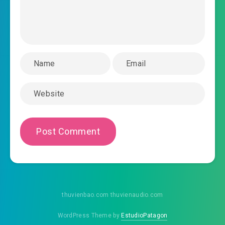
2025-12-05 18:14
#41: Chương 41: Bình nhỏ
2025-12-05 18:14
Chưởng Thiên
2025-12-05 18:14
#42: Chương 42: Mất mà được lại
2025-12-05 18:14
#43: Chương 43: Đại thù đến báo
#44: Chương 44: Cách Nguyên Pháp Liên
2025-12-05 18:14
#45: Chương 45: Điều đó không
2025-12-05 18:14
có khả năng
2025-12-05 18:14
#46: Chương 46: Hai biện pháp
2025-12-05 18:15
#47: Chương 47: Thăm dò
thuvienbao.com thuvienaudio.com
2025-12-05 18:15
#48: Chương 48: Bắt cóc
WordPress Theme by
EstudioPatagon