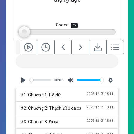
Giọng đọc
y
e
t
i
n
g
Speed:
1
x
s
00:00
P
M
S
l
u
e
2025-12-05 18:11
#1: Chương 1: Hồ Nữ
a
t
t
y
e
t
2025-12-05 18:11
#2: Chương 2: Thạch Đầu ca ca
i
n
2025-12-05 18:11
#3: Chương 3: Đi xa
g