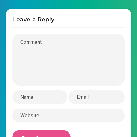
#36: Chương 36: Giúp người giúp
2024-07-08 02:29
đến cùng
Leave a Reply
2024-07-08 02:29
#37: Chương 37: Điềm tốt
#38: Chương 38: Lập trữ đại điển (thượng)
2024-07-08 02:29
#39: Chương 39: Lập trữ đại điển
2024-07-08 02:29
(trung)
#40: Chương 40: Lập trữ đại điển (hạ)
2024-07-08 02:29
#41: Chương 41: Quả quyết
2024-07-08 02:29
#42: Chương 42: Thí quân
2024-07-08 02:30
#43: Chương 43: Niên trà
2024-07-08 02:30
#44: Chương 44: Hồi trở lại tông