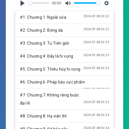
00:00
P
M
S
l
u
e
2024-07-08 02:22
#1: Chương 1: Ngoài cửa
a
t
t
y
e
t
2024-07-08 02:22
#2: Chương 2: Bóng da
i
n
2024-07-08 02:23
#3: Chương 3: Tu Tiên giới
g
s
2024-07-08 02:23
#4: Chương 4: Đây là hi vọng
2024-07-08 02:23
#5: Chương 5: Thiêu hủy hi vọng
#6: Chương 6: Pháp bảo cực phẩm
2024-07-08 02:23
#7: Chương 7: Không ràng buộc
2024-07-08 02:23
đại lễ
2024-07-08 02:24
#8: Chương 8: Hạ viện thí
2024-07-08 02:24
#9: Chương 9: Đá hỏa cầu