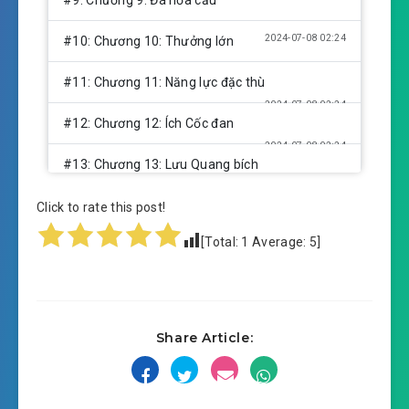
2024-07-08 02:24
#10: Chương 10: Thưởng lớn
#11: Chương 11: Năng lực đặc thù
2024-07-08 02:24
#12: Chương 12: Ích Cốc đan
2024-07-08 02:24
#13: Chương 13: Lưu Quang bích
2024-07-08 02:25
#14: Chương 14: Truyền tống trận
Click to rate this post!
2024-07-08 02:25
[Total:
1
Average:
5
]
#15: Chương 15: Thưởng thức trà
2024-07-08 02:25
sao
2024-07-08 02:25
#16: Chương 16: Mục nát cây
Share Article:
2024-07-08 02:25
#17: Chương 17: Hợp lại
#18: Chương 18: Sao không ăn thịt cháo