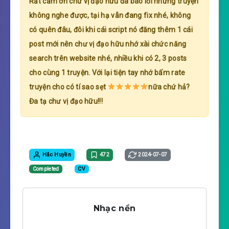
Rất cảm ơn chư vị đạo hữu đã báo lỗi những truyện
không nghe được, tại hạ vẫn đang fix nhé, không
có quên đâu, đôi khi cái script nó đăng thêm 1 cái
post mới nên chư vị đạo hữu nhớ xài chức năng
search trên website nhé, nhiều khi có 2, 3 posts
cho cùng 1 truyện. Với lại tiện tay nhớ bấm rate
truyện cho có tí sao sẹt
nữa chứ hả?
Đa tạ chư vị đạo hữu!!!
Hắc Huyền
472
2024-07-07
Completed
CV
Nhạc nền