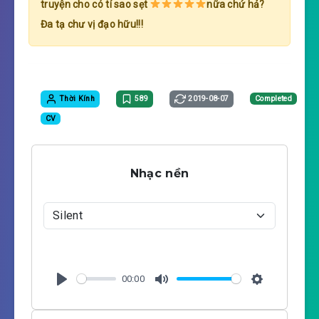
truyện cho có tí sao sẹt
nữa chứ hả?
Đa tạ chư vị đạo hữu!!!
Thời Kính
589
2019-08-07
Completed
CV
Nhạc nền
00:00
P
M
S
l
u
e