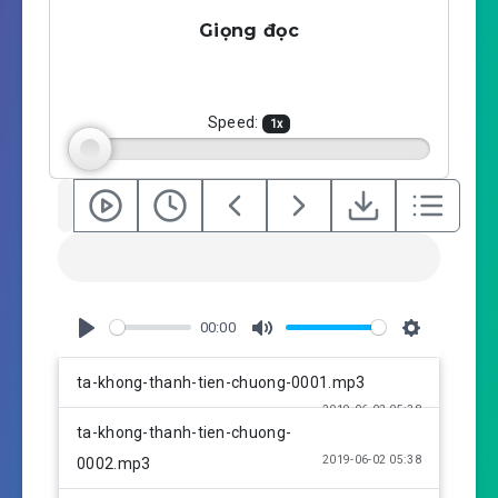
a
t
t
Giọng đọc
y
e
t
i
n
g
Speed:
1
x
s
00:00
P
M
S
l
u
e
ta-khong-thanh-tien-chuong-0001.mp3
a
t
t
2019-06-02 05:38
y
e
t
ta-khong-thanh-tien-chuong-
i
2019-06-02 05:38
0002.mp3
n