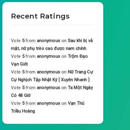
Recent Ratings
Vote
5
from
anonymous
on
Sau khi bị vả
mặt, nữ phụ trèo cao được nam chính
Vote
5
from
anonymous
on
Trộm Đạo
Vạn Giới
Vote
5
from
anonymous
on
Nữ Trang Cự
Cự Nghịch Tập Nhật Ký [ Xuyên Nhanh ]
Vote
5
from
anonymous
on
Ta Một Ngày
Có 48 Giờ
Vote
5
from
anonymous
on
Vạn Thú
Triều Hoàng