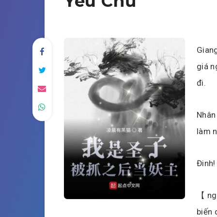
Yêu Chủ
Giang
giá n
đi.
Nhân 
làm 
Đinh!
【 ngư
biến 