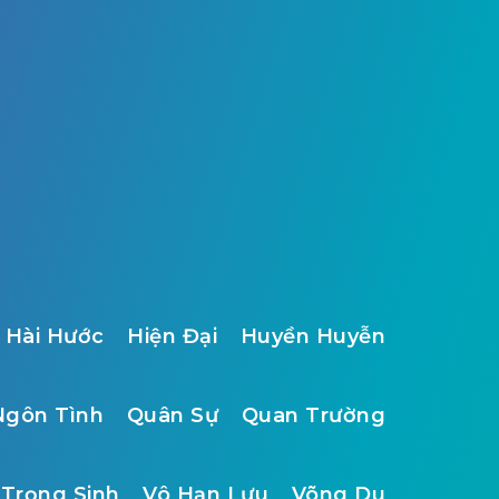
Hài Hước
Hiện Đại
Huyền Huyễn
Ngôn Tình
Quân Sự
Quan Trường
Trọng Sinh
Vô Hạn Lưu
Võng Du