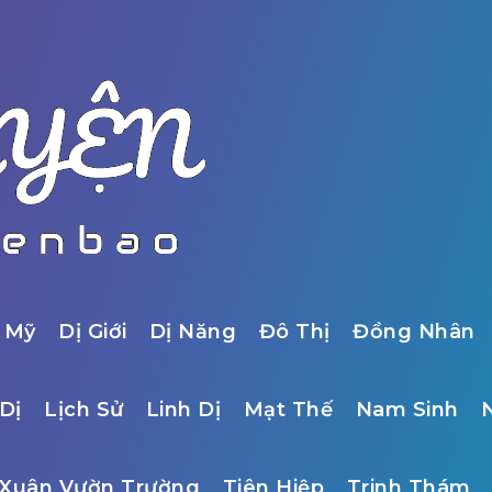
 Mỹ
Dị Giới
Dị Năng
Đô Thị
Đồng Nhân
Dị
Lịch Sử
Linh Dị
Mạt Thế
Nam Sinh
Xuân Vườn Trường
Tiên Hiệp
Trinh Thám