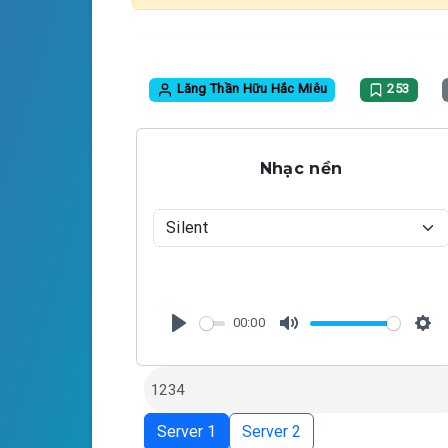
Lăng Thần Hữu Hắc Miêu
253
Nhạc nền
00:00
P
M
S
l
u
e
a
t
t
y
e
t
Server 1
Server 2