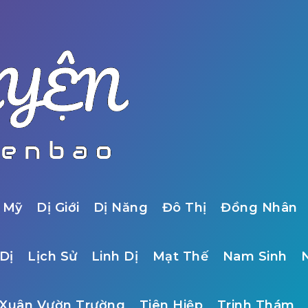
 Mỹ
Dị Giới
Dị Năng
Đô Thị
Đồng Nhân
Dị
Lịch Sử
Linh Dị
Mạt Thế
Nam Sinh
Xuân Vườn Trường
Tiên Hiệp
Trinh Thám