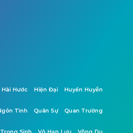
Hài Hước
Hiện Đại
Huyền Huyễn
Ngôn Tình
Quân Sự
Quan Trường
Trọng Sinh
Vô Hạn Lưu
Võng Du