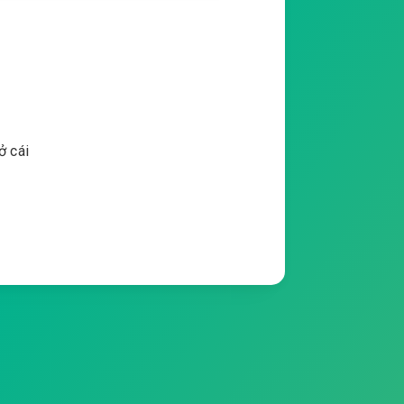
ở cái