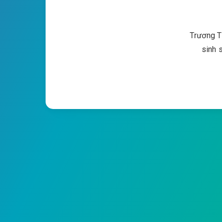
Trương T
sinh 