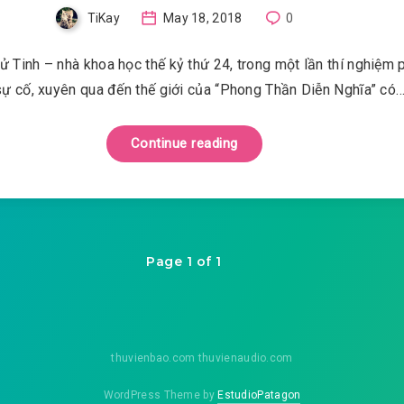
TiKay
May 18, 2018
0
ử Tinh – nhà khoa học thế kỷ thứ 24, trong một lần thí nghiệm 
sự cố, xuyên qua đến thế giới của “Phong Thần Diễn Nghĩa” có
Continue reading
Page 1 of 1
thuvienbao.com thuvienaudio.com
WordPress Theme by
EstudioPatagon