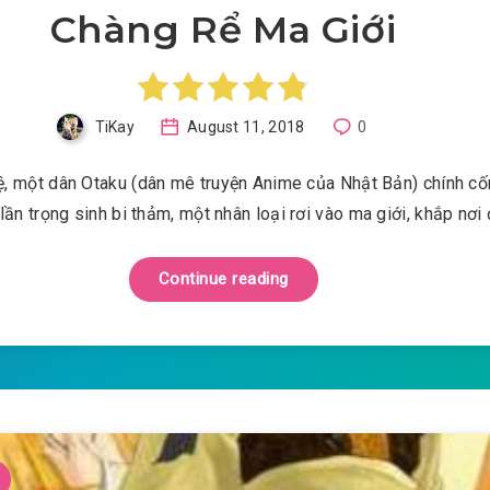
Chàng Rể Ma Giới
TiKay
August 11, 2018
0
ệ, một dân Otaku (dân mê truyện Anime của Nhật Bản) chính cố
lần trọng sinh bi thảm, một nhân loại rơi vào ma giới, khắp nơi
Continue reading