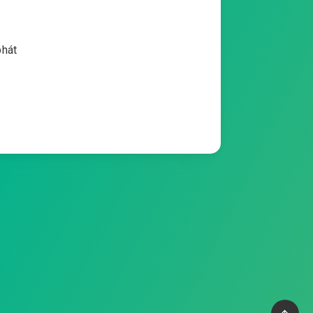
phát
…