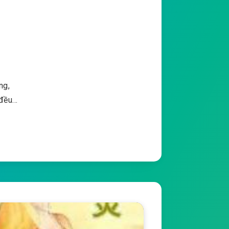
ng,
 đều…