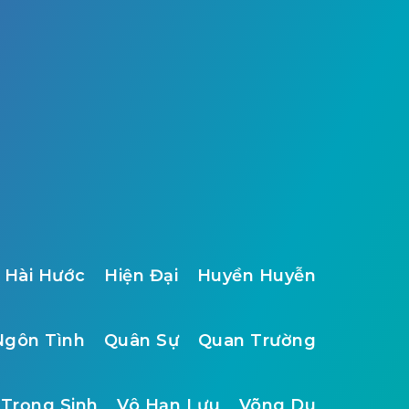
Hài Hước
Hiện Đại
Huyền Huyễn
Ngôn Tình
Quân Sự
Quan Trường
Trọng Sinh
Vô Hạn Lưu
Võng Du