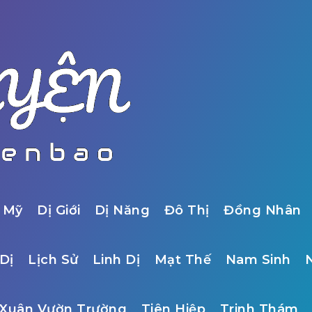
 Mỹ
Dị Giới
Dị Năng
Đô Thị
Đồng Nhân
Dị
Lịch Sử
Linh Dị
Mạt Thế
Nam Sinh
Xuân Vườn Trường
Tiên Hiệp
Trinh Thám