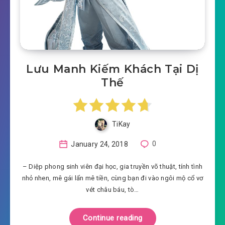
Lưu Manh Kiếm Khách Tại Dị
Thế
TiKay
January 24, 2018
0
– Diệp phong sinh viên đại học, gia truyền võ thuật, tính tình
nhỏ nhen, mê gái lẩn mê tiền, cùng bạn đi vào ngôi mộ cổ vơ
vét châu báu, tò…
Continue reading