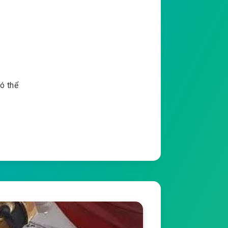
ó thể