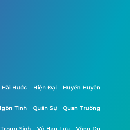
Hài Hước
Hiện Đại
Huyền Huyễn
Ngôn Tình
Quân Sự
Quan Trường
Trọng Sinh
Vô Hạn Lưu
Võng Du