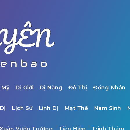
 Mỹ
Dị Giới
Dị Năng
Đô Thị
Đồng Nhân
Dị
Lịch Sử
Linh Dị
Mạt Thế
Nam Sinh
Xuân Vườn Trường
Tiên Hiệp
Trinh Thám