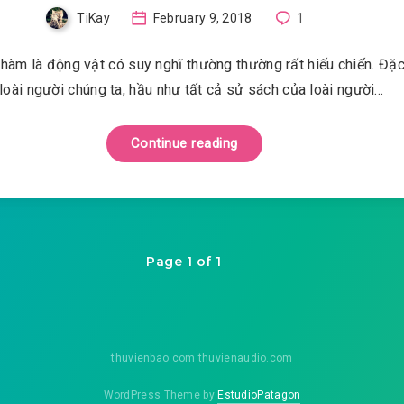
TiKay
February 9, 2018
1
phàm là động vật có suy nghĩ thường thường rất hiếu chiến. Đặc
 loài người chúng ta, hầu như tất cả sử sách của loài người…
Continue reading
Page 1 of 1
thuvienbao.com thuvienaudio.com
WordPress Theme by
EstudioPatagon