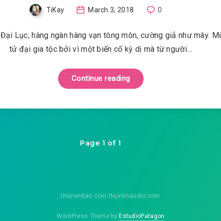
TiKay
March 3, 2018
0
 Đại Lục, hàng ngàn hàng vạn tông môn, cường giả như mây. M
tử đại gia tộc bởi vì một biến cố kỳ dị mà từ người…
Continue reading
Page 1 of 1
thuvienbao.com thuvienaudio.com
WordPress Theme by
EstudioPatagon