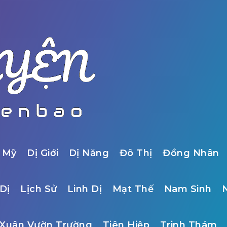
 Mỹ
Dị Giới
Dị Năng
Đô Thị
Đồng Nhân
Dị
Lịch Sử
Linh Dị
Mạt Thế
Nam Sinh
Xuân Vườn Trường
Tiên Hiệp
Trinh Thám