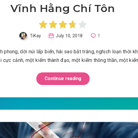
Vĩnh Hằng Chí Tôn
TiKay
July 10, 2018
1
h phong, dời núi lấp biển, hái sao bắt trăng, nghịch loạn thời k
i cực cảnh, một kiếm thành đạo, một kiếm thông thần, một ki
Continue reading