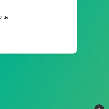
ột đệ