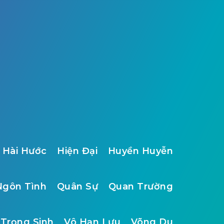
Hài Hước
Hiện Đại
Huyền Huyễn
Ngôn Tình
Quân Sự
Quan Trường
Trọng Sinh
Vô Hạn Lưu
Võng Du