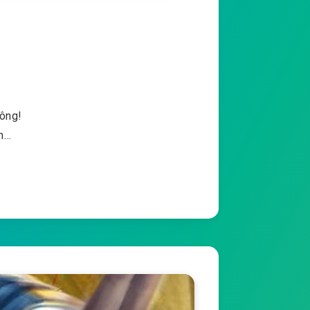
hông!
ếm…