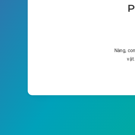
P
Nàng, con
vật