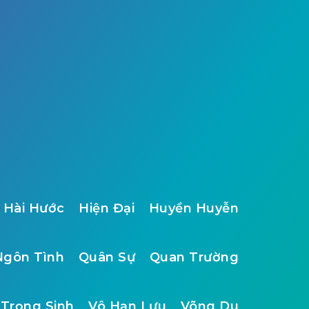
Hài Hước
Hiện Đại
Huyền Huyễn
Ngôn Tình
Quân Sự
Quan Trường
Trọng Sinh
Vô Hạn Lưu
Võng Du