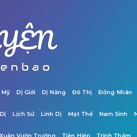
 Mỹ
Dị Giới
Dị Năng
Đô Thị
Đồng Nhân
Dị
Lịch Sử
Linh Dị
Mạt Thế
Nam Sinh
Xuân Vườn Trường
Tiên Hiệp
Trinh Thám