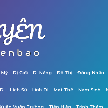
 Mỹ
Dị Giới
Dị Năng
Đô Thị
Đồng Nhân
Dị
Lịch Sử
Linh Dị
Mạt Thế
Nam Sinh
Xuân Vườn Trường
Tiên Hiệp
Trinh Thám