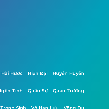
Hài Hước
Hiện Đại
Huyền Huyễn
Ngôn Tình
Quân Sự
Quan Trường
Trọng Sinh
Vô Hạn Lưu
Võng Du