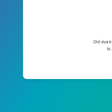
Chỗ dựa bị
bị