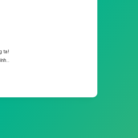
 ta!
hính…