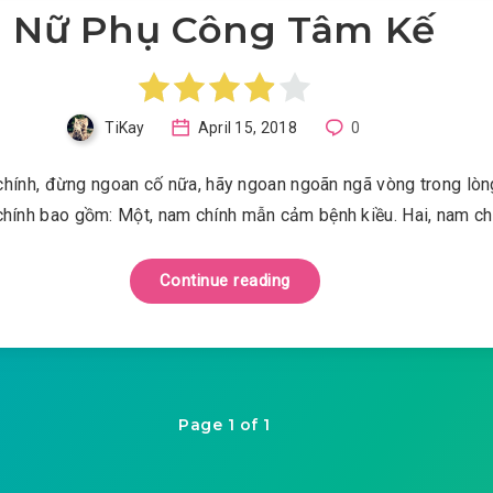
Nữ Phụ Công Tâm Kế
TiKay
April 15, 2018
0
hính, đừng ngoan cố nữa, hãy ngoan ngoãn ngã vòng trong lòng
hính bao gồm: Một, nam chính mẫn cảm bệnh kiều. Hai, nam c
Continue reading
Page 1 of 1