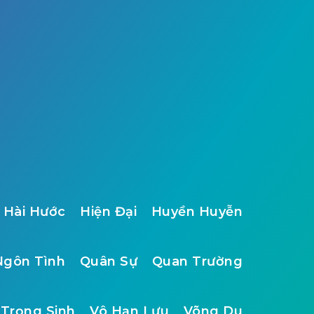
Hài Hước
Hiện Đại
Huyền Huyễn
Ngôn Tình
Quân Sự
Quan Trường
Trọng Sinh
Vô Hạn Lưu
Võng Du