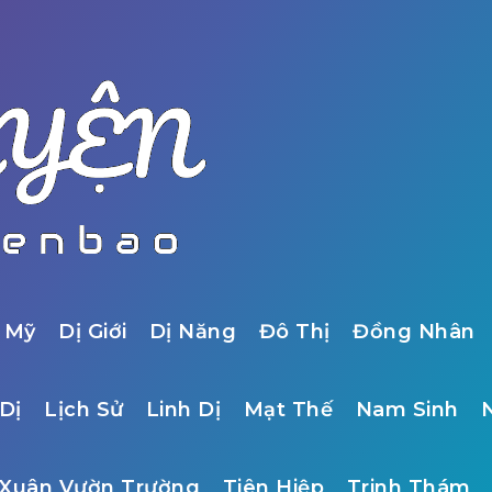
 Mỹ
Dị Giới
Dị Năng
Đô Thị
Đồng Nhân
Dị
Lịch Sử
Linh Dị
Mạt Thế
Nam Sinh
Xuân Vườn Trường
Tiên Hiệp
Trinh Thám