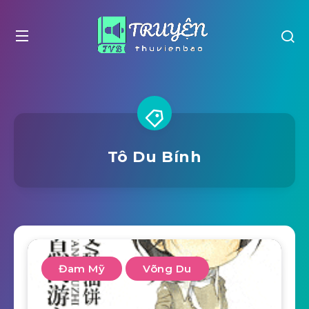
Tô Du Bính
Đam Mỹ
Võng Du