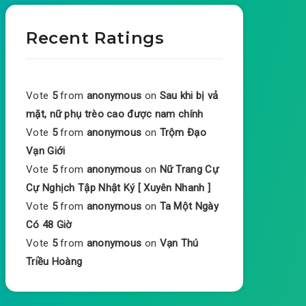
Recent Ratings
Vote
5
from
anonymous
on
Sau khi bị vả
mặt, nữ phụ trèo cao được nam chính
Vote
5
from
anonymous
on
Trộm Đạo
Vạn Giới
Vote
5
from
anonymous
on
Nữ Trang Cự
Cự Nghịch Tập Nhật Ký [ Xuyên Nhanh ]
Vote
5
from
anonymous
on
Ta Một Ngày
Có 48 Giờ
Vote
5
from
anonymous
on
Vạn Thú
Triều Hoàng