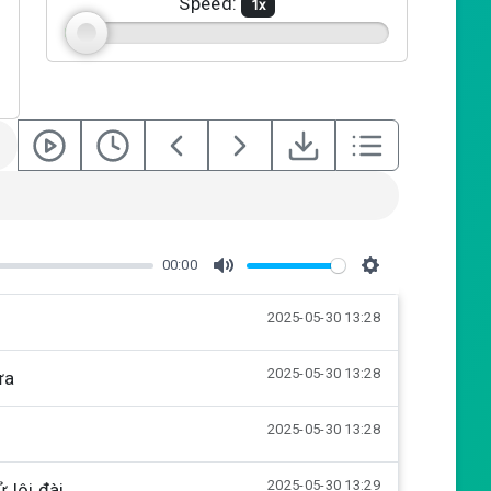
Speed:
1
x
00:00
M
S
2025-05-30 13:28
u
e
t
t
2025-05-30 13:28
ừa
e
t
i
2025-05-30 13:28
n
g
2025-05-30 13:29
 lôi đài