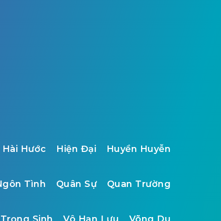
Hài Hước
Hiện Đại
Huyền Huyễn
Ngôn Tình
Quân Sự
Quan Trường
Trọng Sinh
Vô Hạn Lưu
Võng Du