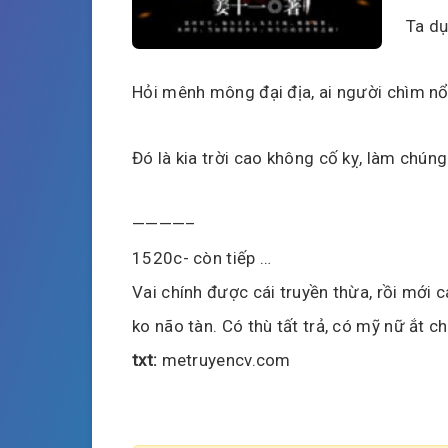
Ta dụ
Hỏi mênh mông đại địa, ai người chìm nổ
Đó là kia trời cao không cố kỵ, làm chúng
————–
1520c- còn tiếp …
Vai chính được cái truyền thừa, rồi mới 
ko não tàn. Có thù tất trả, có mỹ nữ ắt ch
txt:
metruyencv.com