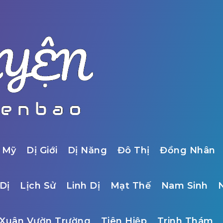
 Mỹ
Dị Giới
Dị Năng
Đô Thị
Đồng Nhân
Dị
Lịch Sử
Linh Dị
Mạt Thế
Nam Sinh
Xuân Vườn Trường
Tiên Hiệp
Trinh Thám