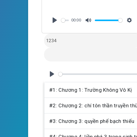
00:00
P
M
S
l
u
e
a
t
t
y
e
t
i
n
g
P
s
l
#1: Chương 1: Trường Không Vô Kị
a
#2: Chương 2: chí tôn thần truyền th
y
#3: Chương 3: quyền phế bạch thiếu
#4: Chương 4: liền phá 3 trọng sinh tử