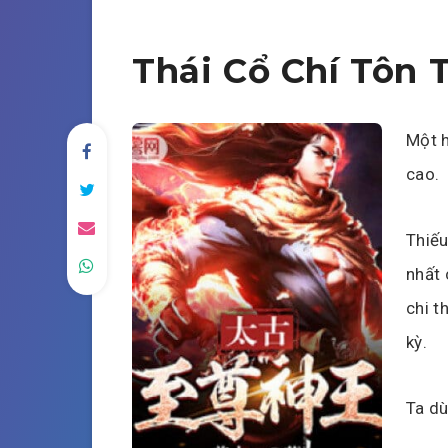
Thái Cổ Chí Tôn 
Một h
cao.
Thiếu
nhất 
chi t
kỳ.
Ta dù