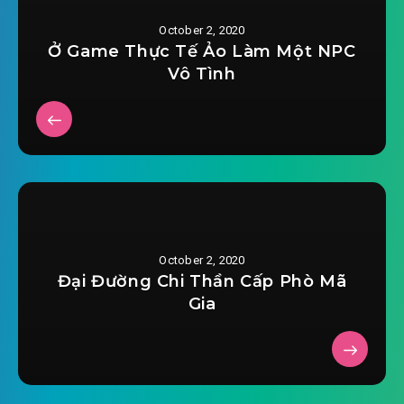
#30: Phần 30
October 2, 2020
#31: Phần 31
Ở Game Thực Tế Ảo Làm Một NPC
Vô Tình
#32: Phần 32
#33: Phần 33
#34: Phần 34
#35: Phần 35
#36: Phần 36
October 2, 2020
Đại Đường Chi Thần Cấp Phò Mã
#37: Phần 37
Gia
#38: Phần 38
#39: Phần 39