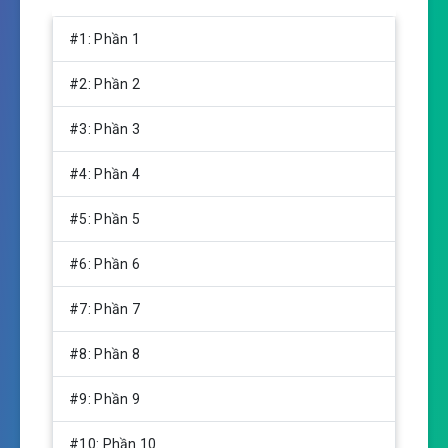
P
M
S
l
u
e
#1: Phần 1
a
t
t
y
e
t
#2: Phần 2
i
n
#3: Phần 3
g
s
#4: Phần 4
#5: Phần 5
#6: Phần 6
#7: Phần 7
#8: Phần 8
#9: Phần 9
#10: Phần 10