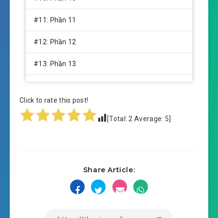
#11: Phần 11
#12: Phần 12
#13: Phần 13
#14: Phần 14
Click to rate this post!
#15: Phần 15
[Total:
2
Average:
5
]
#16: Phần 16
#17: Phần 17
Share Article:
#18: Phần 18
#19: Phần 19
#20: Phần 20