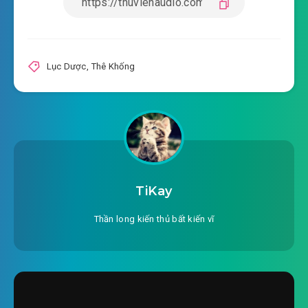
#21: Phần 21
#22: Phần 22
Lục Dược
,
Thê Khống
#23: Phần 23
#24: Phần 24
#25: Phần 25
#26: Phần 26
TiKay
#27: Phần 27
Thần long kiến thủ bất kiến vĩ
#28: Phần 28
#29: Phần 29